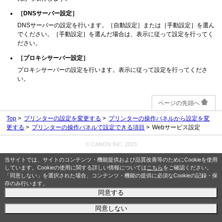
［DNSサーバー設定］
DNSサーバーの設定を行います。［自動設定］または［手動設定］を選ん
でください。［手動設定］を選んだ場合は、表示に従って設定を行ってく
ださい。
［プロキシサーバー設定］
プロキシサーバーの設定を行います。表示に従って設定を行ってくださ
い。
ページの先頭へ
Top
プリンターの設定を変更する
プリンターの操作パネルから設定を変
更する
プリンターの操作パネルで設定できる項目
Webサービス設定
© CANON INC. 2023
当サイトでは、サイトのコンテンツ・機能提供および品質改善等のためにCookieを使用
しています。Cookieの使用に関する詳しい情報については
こちら
をご確認ください。
「同意しない」を選択された場合、コンテンツ・機能の提供に必須なCookieの記録・保
存のみ行います。
同意する
同意しない