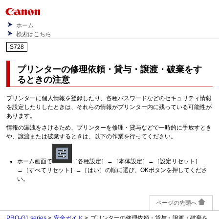
ホーム
検索はこちら
S728
プリンター
の修理依頼・貸与・譲渡・破棄をす
るときの注意
プリンターに個人情報を登録したり、各種パスワードなどのセキュリティ情報
を設定したりしたときは、それらの情報がプリンター内に残っている可能性が
あります。
情報の漏洩をさけるため、プリンターを修理・貸与などで一時的に手放すとき
や、譲渡または破棄するときは、以下の作業を行ってください。
ホーム画面で
［
各種設定
］→［
本体設定
］→［
設定リセット
］
→［
すべてリセット
］→［
はい
］の順に選び、
OK
ボタンを押してくださ
い。
ページの先頭へ
PRO-G1 series
安全ガイド
プリンターの修理依頼・貸与・譲渡・破棄を