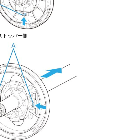
ストッパー
側