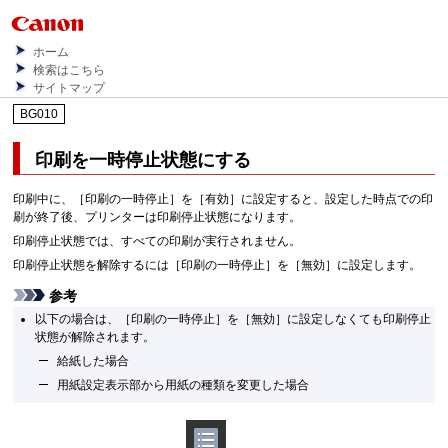
ホーム
検索はこちら
サイトマップ
BG010
印刷を一時停止状態にする
印刷中に、［
印刷の一時停止
］を［
有効
］に設定すると、設定した時点での印
刷が終了後、プリンターは印刷停止状態になります。
印刷停止状態では、すべての印刷が実行されません。
印刷停止状態を解除するには［
印刷の一時停止
］を［
無効
］に設定します。
参考
以下の場合は、［
印刷の一時停止
］を［
無効
］に設定しなくても印刷停止
状態が解除されます。
給紙した場合
用紙設定表示部から用紙の種類を変更した場合