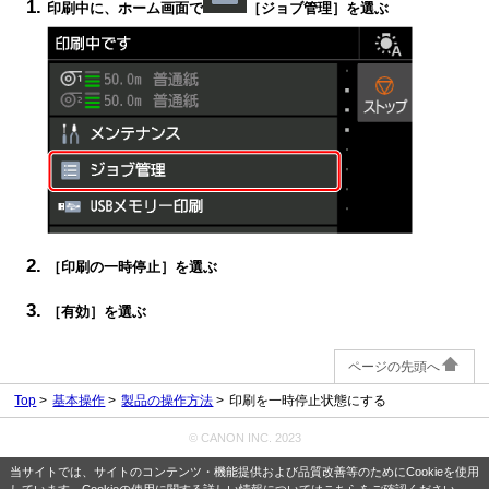
印刷中に、ホーム画面で
［
ジョブ管理
］を選ぶ
［
印刷の一時停止
］を選ぶ
［
有効
］を選ぶ
ページの先頭へ
Top
基本操作
製品の操作方法
印刷を一時停止状態にする
© CANON INC. 2023
当サイトでは、サイトのコンテンツ・機能提供および品質改善等のためにCookieを使用
しています。Cookieの使用に関する詳しい情報については
こちら
をご確認ください。