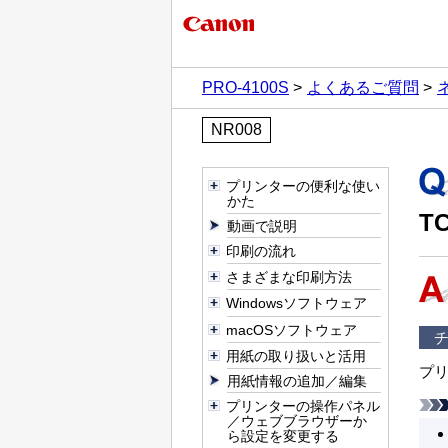
PRO-4100S
よくあるご質問
NR008
プリンターの便利な使い
かた
T
動画で説明
印刷の流れ
さまざまな印刷方法
Windowsソフトウェア
macOSソフトウェア
チ
用紙の取り扱いと活用
プ
用紙情報の追加／編集
プリンターの操作パネル
／ウェブブラウザーか
ら設定を変更する