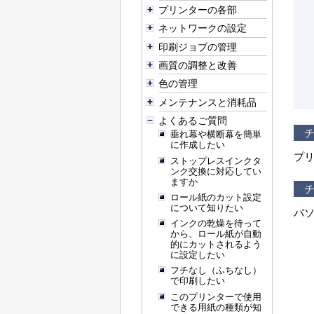
プリンターの各部
ネットワークの設定
印刷ジョブの管理
画質の調整と改善
色の管理
メンテナンスと消耗品
よくあるご質問
チ
垂れ幕や横断幕を簡単
に作成したい
プリ
ストップレスインクタ
ンク交換に対応してい
ますか
チ
ロール紙のカット設定
について知りたい
パソ
インクの乾燥を待って
から、ロール紙が自動
的にカットされるよう
に設定したい
フチなし（ふちなし）
で印刷したい
このプリンターで使用
できる用紙の種類が知