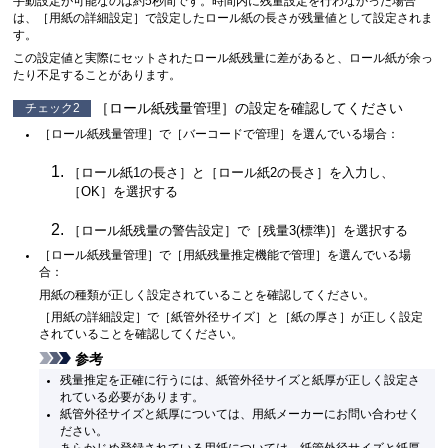
手動設定が可能なのは約5秒間です。時間内に残量設定を行わなかった場合
は、［
用紙の詳細設定
］で設定したロール紙の長さが残量値として設定されま
す。
この設定値と実際にセットされたロール紙残量に差があると、ロール紙が余っ
たり不足することがあります。
［
ロール紙残量管理
］の設定を確認してください
チェック2
［
ロール紙残量管理
］で［
バーコードで管理
］を選んでいる場合：
［
ロール紙1の長さ
］と［
ロール紙2の長さ
］を入力し、
［
OK
］を選択する
［
ロール紙残量の警告設定
］で［
残量3(標準)
］を選択する
［
ロール紙残量管理
］で［
用紙残量推定機能で管理
］を選んでいる場
合：
用紙の種類が正しく設定されていることを確認してください。
［
用紙の詳細設定
］で［
紙管外径サイズ
］と［
紙の厚さ
］が正しく設定
されていることを確認してください。
参考
残量推定を正確に行うには、紙管外径サイズと紙厚が正しく設定さ
れている必要があります。
紙管外径サイズと紙厚については、用紙メーカーにお問い合わせく
ださい。