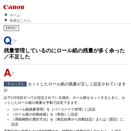
ホーム
検索はこちら
ER557
残量管理しているのにロール紙の残量が多く余った
／不足した
セットしたロール紙の残量が正しく設定されています
チェック1
か
以下の3項目すべてが設定されている場合、ロール紙をセットするときに、セ
ットしたロール紙の残量を手動で設定できます。
［
ロール紙残量管理
］を［
バーコードで管理
］に設定
［
ロール紙の自動給紙
］を［
有効
］に設定
［
用紙種類の選択方法
］を［
推定結果から自動設定
］または［
固定
］に
設定