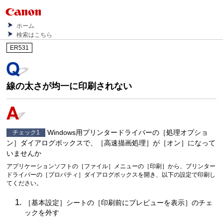
ホーム
検索はこちら
ER531
線の太さが均一に印刷されない
Windows用プリンタードライバーの［
処理オプショ
チェック1
ン
］ダイアログボックスで、［
高速描画処理
］が［
オン
］になって
いませんか
アプリケーションソフトの［
ファイル
］メニューの［
印刷
］から、プリンター
ドライバーの［
プロパティ
］ダイアログボックスを開き、以下の設定で印刷し
てください。
［
基本設定
］シートの［
印刷前にプレビューを表示
］のチェ
ックを外す