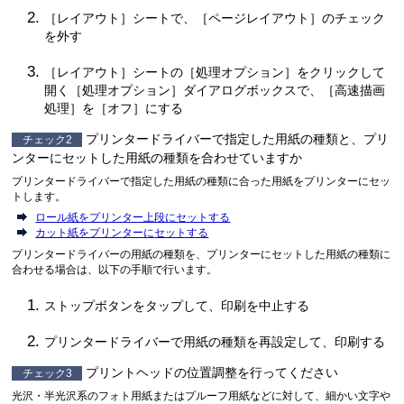
［
レイアウト
］シートで、［
ページレイアウト
］のチェック
を外す
［
レイアウト
］シートの［
処理オプション
］をクリックして
開く［
処理オプション
］ダイアログボックスで、［
高速描画
処理
］を［
オフ
］にする
プリンタードライバーで指定した用紙の種類と、プリ
チェック2
ンターにセットした用紙の種類を合わせていますか
プリンタードライバーで指定した用紙の種類に合った用紙をプリンターにセッ
トします。
ロール紙をプリンター上段にセットする
カット紙をプリンターにセットする
プリンタードライバーの用紙の種類を、プリンターにセットした用紙の種類に
合わせる場合は、以下の手順で行います。
ストップボタンをタップして、印刷を中止する
プリンタードライバーで用紙の種類を再設定して、印刷する
プリントヘッドの位置調整を行ってください
チェック3
光沢・半光沢系のフォト用紙またはプルーフ用紙などに対して、細かい文字や