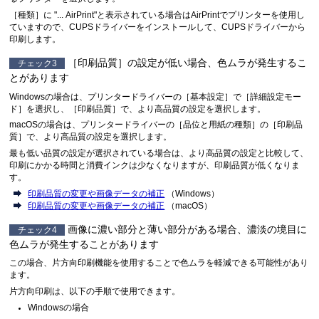
［
種類
］に "... AirPrint"と表示されている場合はAirPrintでプリンターを使用し
ていますので、CUPSドライバーをインストールして、CUPSドライバーから
印刷します。
［
印刷品質
］の設定が低い場合、色ムラが発生するこ
チェック3
とがあります
Windowsの場合は、プリンタードライバーの［
基本設定
］で［
詳細設定モー
ド
］を選択し、［
印刷品質
］で、より高品質の設定を選択します。
macOSの場合は、プリンタードライバーの［
品位と用紙の種類
］の［
印刷品
質
］で、より高品質の設定を選択します。
最も低い品質の設定が選択されている場合は、より高品質の設定と比較して、
印刷にかかる時間と消費インクは少なくなりますが、印刷品質が低くなりま
す。
印刷品質の変更や画像データの補正
（Windows）
印刷品質の変更や画像データの補正
（macOS）
画像に濃い部分と薄い部分がある場合、濃淡の境目に
チェック4
色ムラが発生することがあります
この場合、片方向印刷機能を使用することで色ムラを軽減できる可能性があり
ます。
片方向印刷は、以下の手順で使用できます。
Windowsの場合