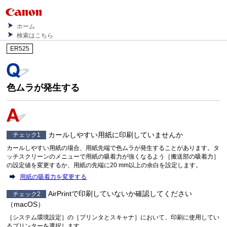
ホーム
検索はこちら
ER525
色ムラが発生する
カールしやすい用紙に印刷していませんか
チェック1
カールしやすい用紙の場合、用紙先端で色ムラが発生することがあります。タ
ッチスクリーンのメニューで用紙の吸着力が強くなるよう［
搬送部の吸着力
］
の設定値を変更するか、用紙の先端に20 mm以上の余白を設定します。
用紙の吸着力を変更する
AirPrintで印刷していないか確認してください
チェック2
（macOS）
［
システム環境設定
］の［
プリンタとスキャナ
］において、印刷に使用してい
るプリンターを選択します。