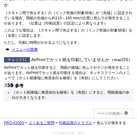
か
［
スキャン間で休止する
］の［
インク乾燥の対象領域
］が［
先端
］に設定され
ている場合、用紙の先端から約110～160 mmの位置に色ムラが発生すること
があります。
（位置は［
印刷品質
］の設定により異なります）
このような場合は、［
スキャン間で休止する
］の［
インク乾燥の対象領域
］を
［
全面
］に設定します。
ただし、印刷に時間がかかるようになります。
メニューの階層
AirPrintでカット紙を印刷していませんか（macOS）
チェック11
AirPrintでカット紙を印刷すると、用紙の後端に色ムラやスジが発生すること
があります。
AirPrintでカット紙を印刷する場合は、タッチスクリーンのメニ
ューで［
カット紙後端に推奨余白を確保
］を［
有効
］にしてください。
参考
［
カット紙後端に推奨余白を確保
］を［
有効
］にすると、用紙後端の余
白が大きくなります。
ページの先頭へ
PRO-4100S
よくあるご質問
印刷品質のトラブル
色ムラが発生する
© CANON INC. 2019