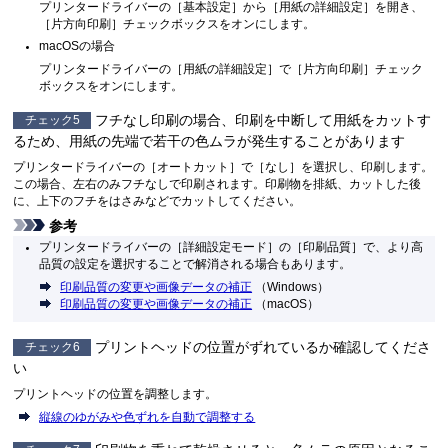
プリンタードライバーの［
基本設定
］から［
用紙の詳細設定
］を開き、
［
片方向印刷
］チェックボックスをオンにします。
macOSの場合
プリンタードライバーの［
用紙の詳細設定
］で［
片方向印刷
］チェック
ボックスをオンにします。
フチなし印刷の場合、印刷を中断して用紙をカットす
チェック5
るため、用紙の先端で若干の色ムラが発生することがあります
プリンタードライバーの［
オートカット
］で［
なし
］を選択し、印刷します。
この場合、左右のみフチなしで印刷されます。印刷物を排紙、カットした後
に、上下のフチをはさみなどでカットしてください。
参考
プリンタードライバーの［
詳細設定モード
］の［
印刷品質
］で、より高
品質の設定を選択することで解消される場合もあります。
印刷品質の変更や画像データの補正
（Windows）
印刷品質の変更や画像データの補正
（macOS）
プリントヘッドの位置がずれているか確認してくださ
チェック6
い
プリントヘッドの位置を調整します。
縦線のゆがみや色ずれを自動で調整する