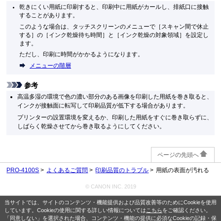
乾きにくい用紙に印刷すると、印刷中に用紙がカールし、排紙口に接触
することがあります。
このような場合は、タッチスクリーンのメニューで［
スキャン間で休止
する
］の［
インク乾燥待ち時間
］と［
インク乾燥の対象領域
］を設定し
ます。
ただし、印刷に時間がかかるようになります。
メニューの階層
参考
高温多湿の環境で色の濃い部分のある画像を印刷した用紙を巻き取ると、
インクが接触面に転写して印刷品質が低下する場合があります。
プリンターの設置環境を変えるか、印刷した用紙をすぐに巻き取らずに、
しばらく乾燥させてから巻き取るようにしてください。
ページの先頭へ
PRO-4100S
よくあるご質問
印刷品質のトラブル
用紙の表面が汚れる
© CANON INC. 2019
当サイトでは、サイトのコンテンツ・機能提供および品質改善等のためにCookieを使用
しています。Cookieの使用に関する詳しい情報については
こちら
をご確認ください。
「同意しない」を選択された場合、コンテンツ・機能の提供に必須なCookieの記録・保