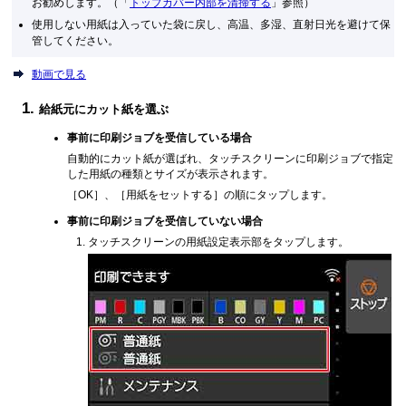
お勧めします。（「
トップカバー内部を清掃する
」参照）
使用しない用紙は入っていた袋に戻し、高温、多湿、直射日光を避けて保
管してください。
動画で見る
給紙元にカット紙を選ぶ
事前に印刷ジョブを受信している場合
自動的にカット紙が選ばれ、
タッチスクリーン
に印刷ジョブで指定
した用紙の種類とサイズが表示されます。
［
OK
］、［
用紙をセットする
］の順にタップします。
事前に印刷ジョブを受信していない場合
タッチスクリーン
の用紙設定表示部をタップします。