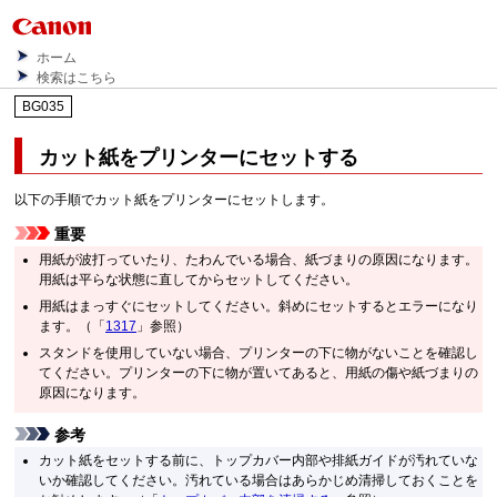
ホーム
検索はこちら
BG035
カット紙をプリンターにセットする
以下の手順でカット紙をプリンターにセットします。
重要
用紙が波打っていたり、たわんでいる場合、紙づまりの原因になります。
用紙は平らな状態に直してからセットしてください。
用紙はまっすぐにセットしてください。斜めにセットするとエラーになり
ます。（「
1317
」参照）
スタンド
を使用していない場合、プリンターの下に物がないことを確認し
てください。プリンターの下に物が置いてあると、用紙の傷や紙づまりの
原因になります。
参考
カット紙をセットする前に、
トップカバー
内部や
排紙ガイド
が汚れていな
いか確認してください。汚れている場合はあらかじめ清掃しておくことを