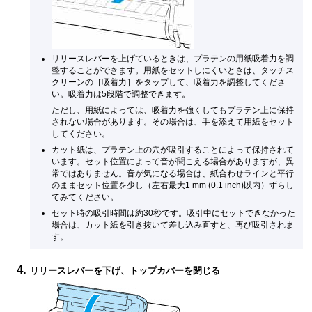
リリースレバー
を上げているときは、
プラテン
の用紙吸着力を調
整することができます。用紙をセットしにくいときは、
タッチス
クリーン
の［
吸着力
］をタップして、吸着力を調整してくださ
い。吸着力は5段階で調整できます。
ただし、用紙によっては、吸着力を強くしても
プラテン
上に保持
されない場合があります。その場合は、手を添えて用紙をセット
してください。
カット紙は、
プラテン
上の穴が吸引することによって保持されて
います。セット位置によって音が聞こえる場合がありますが、異
常ではありません。音が気になる場合は、
紙合わせライン
と平行
のままセット位置を少し（左右最大1 mm (0.1 inch)以内）ずらし
てみてください。
セット時の吸引時間は約30秒です。吸引中にセットできなかった
場合は、カット紙を引き抜いて差し込み直すと、再び吸引されま
す。
リリースレバー
を下げ、
トップカバー
を閉じる