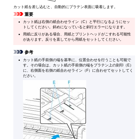
カット紙を差し込むと、自動的に
プラテン
表面に吸着します。
重要
カット紙は右側の
紙合わせライン
（C）と平行になるようにセッ
トしてください。斜めになっていると斜行エラーになります。
用紙に反りがある場合、用紙と
プリントヘッド
がこすれる可能性
があります。反りを直してから用紙をセットしてください。
参考
カット紙の手前側の端を基準に、位置合わせを行うことも可能で
す。その場合は、カット紙の手前側の端を
プラテン
上の刻印（E）
に、右側面を右側の
紙合わせライン
（F）に合わせてセットしてく
ださい。