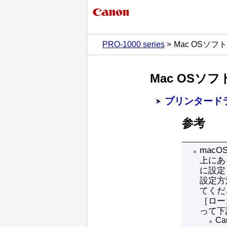
PRO-1000 series
Mac OSソフ
Mac OSソ
プリンタード
参考
macOS
上にあ
に設定
設定方
てくだ
［ロー
って下
Can