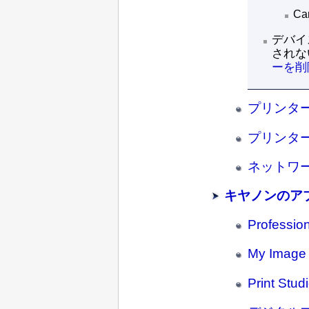
Can
デバイ
されな
ーを削
プリンタ
プリンタ
ネットワ
キヤノンのア
Professio
My Imag
Print St