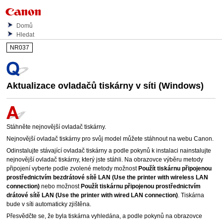
Domů
Hledat
NR037
Aktualizace ovladačů tiskárny v síti (
Windows
)
Stáhněte nejnovější ovladač tiskárny.
Nejnovější ovladač tiskárny pro svůj model můžete stáhnout na webu
Canon
.
Odinstalujte stávající ovladač tiskárny a podle pokynů k instalaci nainstalujte
nejnovější ovladač tiskárny, který jste stáhli.
Na obrazovce výběru metody
připojení vyberte podle zvolené metody možnost
Použít tiskárnu připojenou
prostřednictvím bezdrátové sítě LAN
(Use the printer with wireless LAN
connection)
nebo možnost
Použít tiskárnu připojenou prostřednictvím
drátové sítě LAN
(Use the printer with wired LAN connection)
.
Tiskárna
bude v síti automaticky zjištěna.
Přesvědčte se, že byla
tiskárna
vyhledána, a podle pokynů na obrazovce