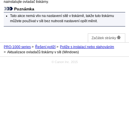
nainstalujte ovladač tiskárny.
Poznámka
Tato akce nemá vliv na nastavení sítě v
tiskárně
, takže tuto
tiskárnu
můžete používat v síti bez nutnosti nastavení opět měnit.
Začátek stránky
PRO-1000 series
Řešení potíží
Potíže s instalací nebo stahováním
Aktualizace ovladačů tiskárny v síti (Windows)
© Canon Inc. 2015