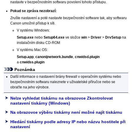
nastavte v bezpečnostním softwaru povolení tohoto přístupu.
Pokud se zpráva nezobrazí:
Zrušte nastavení a poté nastavte bezpečnostní software tak, aby softwaru
Canon
umožnil přístup k síti.
V systému
Windows
:
Setup.exe
nebo
Setup64.exe
ve složce
win
>
Driver
>
DrvSetup
na
instalačním disku CD-ROM
V systému
Mac OS
:
Setup.app
,
canonijnetwork.bundle
,
cnwidsd.plugin
a
cnwidss.plugin
Poznámka
Další informace o nastavení brány firewall v operačním systému nebo
bezpečnostním softwaru naleznete v uživatelské příručce nebo se
obraťte na jeho výrobce.
Nelze vyhledat tiskárnu na obrazovce Zkontrolovat
nastavení tiskárny (Windows)
Na obrazovce výběru tiskárny není možné najít tiskárnu
Hledání tiskárny podle adresy IP nebo názvu hostitele při
nastavení