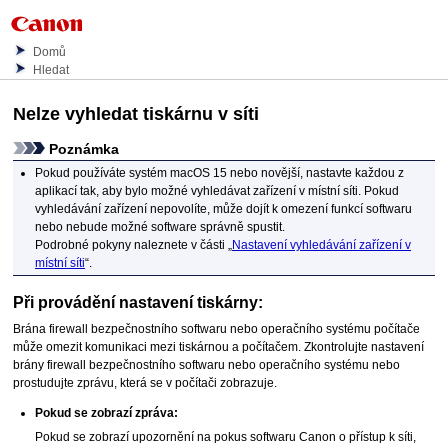
Domů
Hledat
Nelze vyhledat
tiskárnu
v síti
Poznámka
Pokud používáte systém
macOS 15
nebo novější, nastavte každou z
aplikací tak, aby bylo možné vyhledávat zařízení v místní síti.
Pokud
vyhledávání zařízení nepovolíte, může dojít k omezení funkcí softwaru
nebo nebude možné software správně spustit.
Podrobné pokyny naleznete v části „
Nastavení vyhledávání zařízení v
místní síti
“.
Při provádění nastavení
tiskárny
:
Brána firewall bezpečnostního softwaru nebo operačního systému počítače
může omezit komunikaci mezi
tiskárnou
a počítačem.
Zkontrolujte nastavení
brány firewall bezpečnostního softwaru nebo operačního systému nebo
prostudujte zprávu, která se v počítači zobrazuje.
Pokud se zobrazí zpráva:
Pokud se zobrazí upozornění na pokus softwaru
Canon
o přístup k síti,