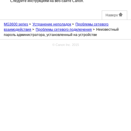
Следуйте инструкциям на веб-сайте
Canon
.
Наверх
MG3600 series
Устранение неполадок
Проблемы сетевого
взаимодействия
Проблемы сетевого подключения
Неизвестный
пароль администратора, установленный на устройстве
© Canon Inc. 2015