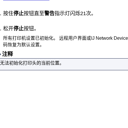
按住
停止
按钮直至
警告
指示灯闪烁21次。
松开
停止
按钮。
所有
打印机
设置已初始化。
远程用户界面
或
IJ Network Device 
码恢复为默认设置。
注释
无法初始化
打印头
的当前位置。