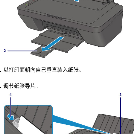
以打印面朝向自己垂直装入纸张。
调节
纸张导片
。