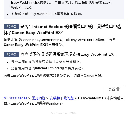
Easy-WebPrint EX的信息。
单击该信息，然后按照说明安装
Easy-
WebPrint EX
。
安装或下载
Easy-WebPrint EX
需要访问互联网。
是否在
Internet Explorer
的
查看
菜单中的
工具栏
菜单中选
检查2
择了
Canon Easy-WebPrint EX
？
如果未选择
Canon Easy-WebPrint EX
，则
Easy-WebPrint EX
禁用。
选择
Canon Easy-WebPrint EX
以启用该项。
检查以下各项以确保系统环境支持
Easy-WebPrint EX
。
检查3
是否按照正确的系统要求将其安装在计算机上？
是否使用兼容的
Internet Explorer
版本将其启动？
有关
Easy-WebPrint EX
系统要求的更多信息，请访问
Canon
网站。
页首
MG3000 series
常见问题
安装和下载问题
Easy-WebPrint EX未启动或未
显示Easy-WebPrint EX菜单(Windows)
© Canon Inc. 2016