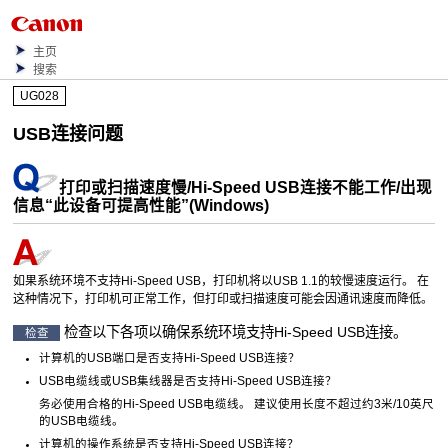
主页
搜索
UG028
USB
连接问题
打印或扫描速度慢
/
Hi-Speed
USB
连接不能工作
/
出现
信息“
此设备可提高性能
”(
Windows
)
如果系统环境不支持Hi-Speed
USB
，
打印机
将以
USB 1.1
的较慢速度运行。
在
这种情况下，
打印机
可正常工作，但打印或扫描速度可能会因通讯速度而降低。
检查以下各项以确保系统环境支持Hi-Speed
USB
连接。
检查
计算机的
USB
端口是否支持Hi-Speed
USB
连接？
USB
电缆线或
USB
集线器是否支持Hi-Speed
USB
连接？
务必使用合格的Hi-Speed
USB
电缆线。
建议使用长度不超过约3米/10英尺
的
USB
电缆线。
计算机的操作系统是否支持Hi-Speed
USB
连接？