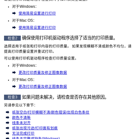
对于
Windows
：
使用简易设置进行打印
对于
Mac OS
：
使用简易设置进行打印
确保使用打印机驱动程序选择了适当的打印质量。
检查2
选择适用于纸张和打印内容的打印质量。
如果发现模糊不清或颜色不均匀，请
提高打印质量设置并重试打印。
可以使用打印机驱动程序检查打印质量设置。
对于
Windows
：
更改打印质量及修正图像数据
对于
Mac OS
：
更改打印质量及修正图像数据
如果问题未解决，请检查是否存在其他原因。
检查3
另请参见以下章节：
纸张空白
/
打印模糊不清
/
颜色错误
/
出现白色条纹
颜色不清晰
线条未对齐
纸张出现污迹/打印面有划痕
无法完成打印
线条不完整或缺失(Windows)