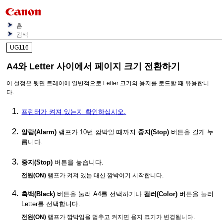
홈
검색
UG116
A4와 Letter 사이에서 페이지 크기 전환하기
이 설정은
뒷면 트레이
에 일반적으로 Letter 크기의 용지를 로드할 때 유용합니
다.
프린터가 켜져 있는지 확인하십시오.
알람
(Alarm)
램프가 10번 깜박일 때까지
중지
(Stop)
버튼을 길게 누
릅니다.
중지
(Stop)
버튼을 놓습니다.
전원
(ON)
램프가 켜져 있는 대신 깜박이기 시작합니다.
흑백
(Black)
버튼을 눌러 A4를 선택하거나
컬러
(Color)
버튼을 눌러
Letter를 선택합니다.
전원
(ON)
램프가 깜박임을 멈추고 켜지면 용지 크기가 변경됩니다.