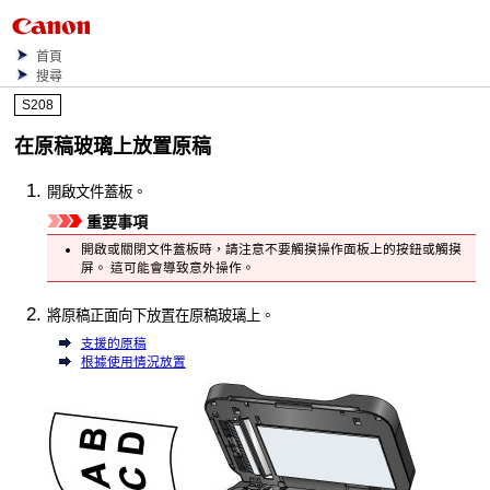
首頁
搜尋
S208
在
原稿玻璃
上放置原稿
開啟
文件蓋板
。
重要事項
開啟或關閉
文件蓋板
時，請注意不要觸摸
操作面板
上的按鈕或
觸摸
屏
。
這可能會導致意外操作。
將原稿正面向下放置在
原稿玻璃
上。
支援的原稿
根據使用情況放置