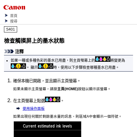
首頁
搜尋
S401
檢查
觸摸屏
上的墨水狀態
注釋
如果一種或多種色彩的墨水已用盡，則主頁螢幕上的
將變更為
。
顯示
時，使用以下步驟檢查哪種墨水已用盡。
確保
本機
已開啟，並且顯示主頁螢幕。
如果未顯示主頁螢幕，請按
主頁
(HOME)
按鈕以顯示該螢幕。
在主頁螢幕上點選
。
使用操作面板
如果出現任何關於剩餘墨水量的訊息，則區域A中會顯示一個符號。