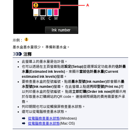
示例：
墨水盒墨水量很少。
準備新墨水盒。
注釋
此螢幕上的墨水量是估計值。
也可以透過在主頁螢幕點選
設定
(Setup)
並選擇設定功能表的
估計墨
水量
(Estimated ink levels)
，來顯示
當前估計墨水量
(Current
estimated ink levels)
螢幕。
要檢查墨水盒的型號編號，點選
墨水型號
(Ink number)
即會顯示
墨
水型號
(Ink number)
螢幕。
在此螢幕上點選
列印型號
(Print no.)
可
以列印墨水盒的型號編號。
點選
立即訂購
(Order ink now)
將顯示用
於存取墨水訂購網站的QR code。
連接網際網路的費用需要客戶承
擔。
列印期間也可以從
觸摸屏
檢查墨水狀態。
還可以從電腦檢查墨水狀態。
從電腦檢查墨水狀態
(
Windows
)
從電腦檢查墨水狀態
(
Mac OS
)