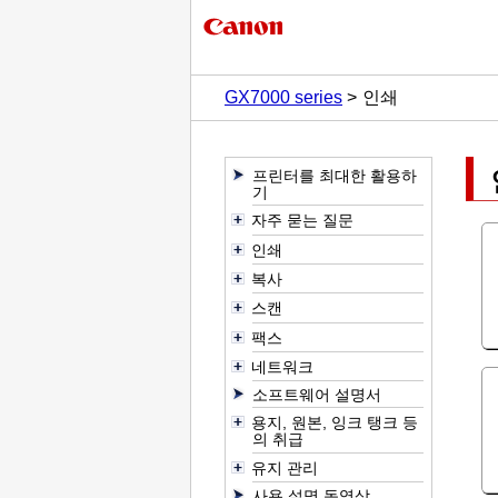
GX7000 series
인쇄
프린터를 최대한 활용하
기
자주 묻는 질문
인쇄
복사
스캔
팩스
네트워크
소프트웨어 설명서
용지, 원본, 잉크 탱크 등
의 취급
유지 관리
사용 설명 동영상