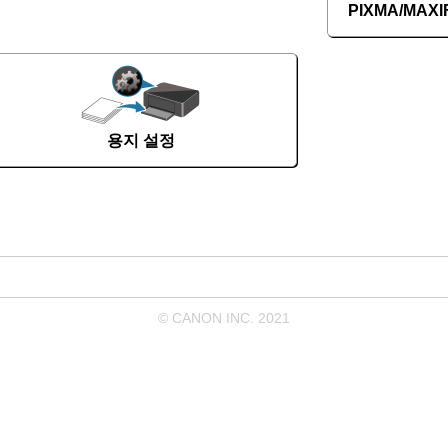
PIXMA/MAXI
용지 설정
© CANON INC. 2021