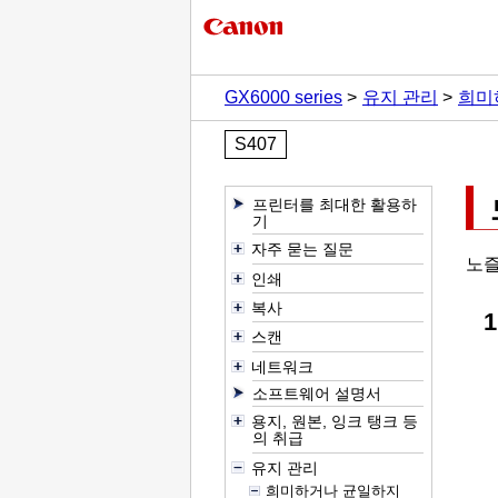
GX6000 series
유지 관리
희미
S407
프린터를 최대한 활용하
기
자주 묻는 질문
노즐
인쇄
복사
스캔
네트워크
소프트웨어 설명서
용지, 원본, 잉크 탱크 등
의 취급
유지 관리
희미하거나 균일하지