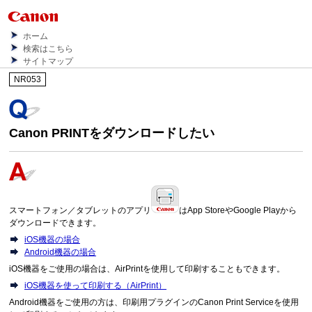
ホーム
検索はこちら
サイトマップ
NR053
Canon PRINT
をダウンロードしたい
スマートフォン／タブレットのアプリ
は
App Store
や
Google Play
から
ダウンロードできます。
iOS
機器の場合
Android
機器の場合
iOS
機器をご使用の場合は、
AirPrint
を使用して印刷することもできます。
iOS機器を使って印刷する（AirPrint）
Android
機器をご使用の方は、印刷用プラグインの
Canon Print Service
を使用