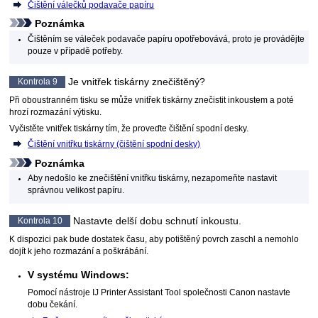
Čištění válečků podavače papíru
Poznámka
Čištěním se
váleček podavače papíru
opotřebovává, proto je provádějte
pouze v případě potřeby.
Je vnitřek
tiskárny
znečištěný?
Kontrola 9
Při oboustranném tisku se může vnitřek
tiskárny
znečistit inkoustem a poté
hrozí rozmazání výtisku.
Vyčistěte vnitřek
tiskárny
tím, že proveďte čištění spodní desky.
Čištění vnitřku tiskárny (čištění spodní desky)
Poznámka
Aby nedošlo ke znečištění vnitřku
tiskárny
, nezapomeňte nastavit
správnou velikost papíru.
Nastavte delší dobu schnutí inkoustu.
Kontrola 10
K dispozici pak bude dostatek času, aby potištěný povrch zaschl a nemohlo
dojít k jeho rozmazání a poškrábání.
V systému
Windows
:
Pomocí nástroje
IJ Printer Assistant Tool
společnosti Canon nastavte
dobu čekání.