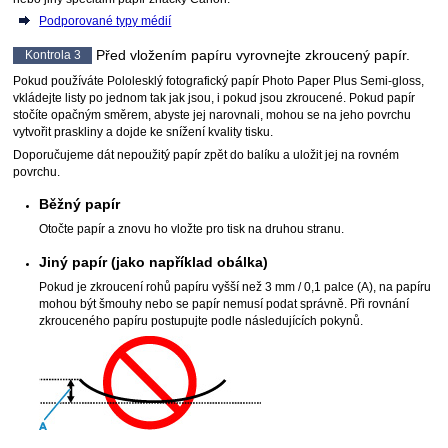
Podporované typy médií
Před vložením papíru vyrovnejte zkroucený papír.
Kontrola 3
Pokud používáte
Pololesklý fotografický papír Photo Paper Plus Semi-gloss
,
vkládejte listy po jednom tak jak jsou, i pokud jsou zkroucené.
Pokud papír
stočíte opačným směrem, abyste jej narovnali, mohou se na jeho povrchu
vytvořit praskliny a dojde ke snížení kvality tisku.
Doporučujeme dát nepoužitý papír zpět do balíku a uložit jej na rovném
povrchu.
Běžný papír
Otočte papír a znovu ho vložte pro tisk na druhou stranu.
Jiný papír (jako například obálka)
Pokud je zkroucení rohů papíru vyšší než 3 mm / 0,1 palce (A), na papíru
mohou být šmouhy nebo se papír nemusí podat správně.
Při rovnání
zkrouceného papíru postupujte podle následujících pokynů.