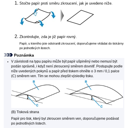
Stočte papír proti směru zkroucení, jak je uvedeno níže.
Zkontrolujte, zda je již papír rovný.
Papír, u kterého jste odstranili zkroucení, doporučujeme vkládat do tiskárny
po jednotlivých listech.
Poznámka
V závislosti na typu papíru může být papír ušpiněný nebo nemusí být
podán správně, i když není zkroucený směrem dovnitř.
Postupujte podle
níže uvedených pokynů a papír před tiskem ohněte o 3 mm / 0,1 palce
(C) směrem ven.
Tím se mohou zlepšit výsledky tisku.
(B) Tisková strana
Papír pro tisk, který byl zkroucen směrem ven, doporučujeme podávat
po jednotlivých listech.