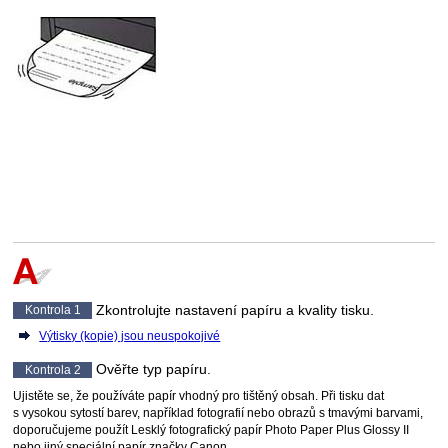
Zkontrolujte nastavení papíru a kvality tisku.
Kontrola 1
Výtisky (kopie) jsou neuspokojivé
Ověřte typ papíru.
Kontrola 2
Ujistěte se, že používáte papír vhodný pro tištěný obsah.
Při tisku dat
s vysokou sytostí barev, například fotografií nebo obrazů s tmavými barvami,
doporučujeme použít
Lesklý fotografický papír Photo Paper Plus Glossy II
nebo jiný speciální papír značky
Canon
.