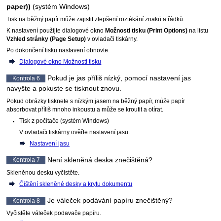
paper))
(systém Windows)
Tisk na běžný papír může zajistit zlepšení roztékání znaků a řádků.
K nastavení použijte dialogové okno
Možnosti tisku
(Print Options)
na listu
Vzhled stránky
(Page Setup)
v ovladači tiskárny.
Po dokončení tisku nastavení obnovte.
Dialogové okno Možnosti tisku
Pokud je jas příliš nízký, pomocí nastavení jas
Kontrola 6
navyšte a pokuste se tisknout znovu.
Pokud obrázky tisknete s nízkým jasem na běžný papír, může papír
absorbovat příliš mnoho inkoustu a může se kroutit a otírat.
Tisk z počítače (systém
Windows
)
V ovladači
tiskárny
ověřte nastavení jasu.
Nastavení jasu
Není
skleněná deska
znečištěná?
Kontrola 7
Skleněnou desku
vyčistěte.
Čištění skleněné desky a krytu dokumentu
Je
váleček podávání papíru
znečištěný?
Kontrola 8
Vyčistěte
váleček podavače papíru
.