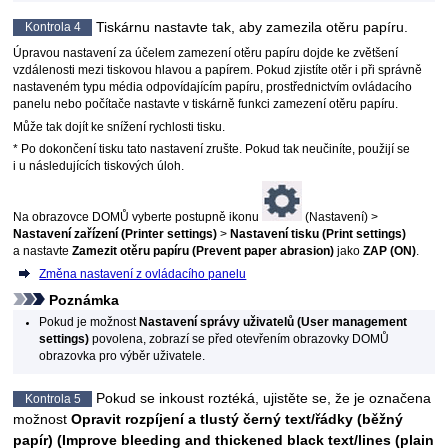
Tiskárnu
nastavte tak, aby zamezila otěru papíru.
Kontrola 4
Úpravou nastavení za účelem zamezení otěru papíru dojde ke zvětšení
vzdálenosti mezi
tiskovou hlavou
a papírem.
Pokud zjistíte otěr i při správně
nastaveném typu média odpovídajícím papíru, prostřednictvím
ovládacího
panelu
nebo počítače nastavte v
tiskárně
funkci zamezení otěru papíru.
Může tak dojít ke snížení rychlosti tisku.
* Po dokončení tisku tato nastavení zrušte.
Pokud tak neučiníte, použijí se
i u následujících tiskových úloh.
Na obrazovce
DOMŮ
vyberte postupně ikonu
(Nastavení) >
Nastavení zařízení
(Printer settings)
>
Nastavení tisku
(Print settings)
a nastavte
Zamezit otěru papíru
(Prevent paper abrasion)
jako
ZAP
(ON)
.
Změna nastavení z ovládacího panelu
Poznámka
Pokud je možnost
Nastavení správy uživatelů
(User management
settings)
povolena, zobrazí se před otevřením obrazovky
DOMŮ
obrazovka pro výběr uživatele.
Pokud se inkoust roztéká, ujistěte se, že je označena
Kontrola 5
možnost
Opravit rozpíjení a tlustý černý text/řádky (běžný
papír)
(Improve bleeding and thickened black text/lines (plain