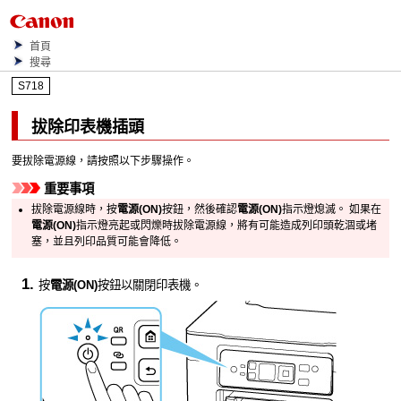
首頁
搜尋
S718
拔除
印表機
插頭
要拔除電源線，請按照以下步驟操作。
重要事項
拔除電源線時，按
電源
(ON)
按鈕，然後確認
電源
(ON)
指示燈熄滅。
如果在
電源
(ON)
指示燈亮起或閃爍時拔除電源線，將有可能造成
列印頭
乾涸或堵
塞，並且列印品質可能會降低。
按
電源
(ON)
按鈕以關閉
印表機
。