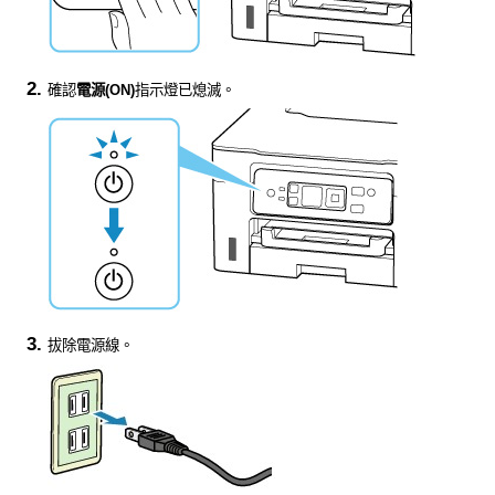
確認
電源
(ON)
指示燈已熄滅。
拔除電源線。