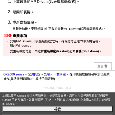
下載最新的
MP Drivers
(印表機驅動程式)。
關閉
印表機
。
重新啟動電腦。
重新啟動後，安裝步驟1中下載的最新
MP Drivers
(印表機驅動程式)。
重要事項
安裝
MP Drivers
(印表機驅動程式)時，確保選擇正確的
印表機
名稱。
對於
Windows
：
要重新啟動電腦，請選擇
重新啟動
(Restart)
而非
關機
(Shut down)
。
頁首
GX2000 series
常見問題
安裝和下載問題
在印表機連接螢幕中無法繼續
操作(無法找到透過USB連接的印表機)
© CANON INC. 2023
本網站使用 Cookie 提供內容和功能，並提高品質等。您可以在
這裡
瞭解有關我們使用
Cookie 的更多資訊。如果您選擇「拒絕」，則只會記錄和儲存提供網站內容和功能所需
的 Cookie。
接受