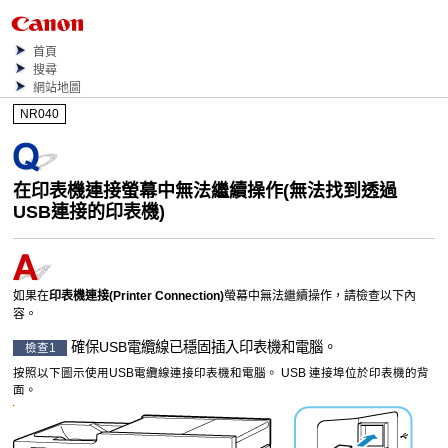
首頁
搜尋
網站地圖
NR040
在
印表機連接
螢幕中無法繼續操作(無法找到透過
USB
連接的
印表機
)
如果在
印表機連接
(Printer Connection)
螢幕中無法繼續操作，請檢查以下內
容。
確保
USB電纜線
已穩固插入
印表機
和電腦。
檢查1
按照以下圖示使用
USB電纜線
連接
印表機
和電腦。
USB 連接埠
位於
印表機
的背
面。