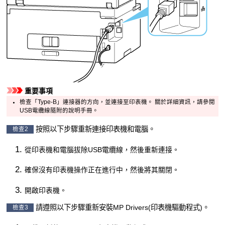
重要事項
檢查「Type-B」連接器的方向，並連接至
印表機
。
關於詳細資訊，請參閱
USB電纜線
隨附的說明手冊。
按照以下步驟重新連接
印表機
和電腦。
檢查2
從
印表機
和電腦拔除
USB電纜線
，然後重新連接。
確保沒有
印表機
操作正在進行中，然後將其關閉。
開啟
印表機
。
請遵照以下步驟重新安裝
MP Drivers
(印表機驅動程式)。
檢查3