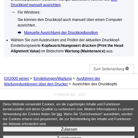
Druckkopf manuell ausrichten
.
Für
Windows
:
Sie können den
Druckkopf
auch manuell über einen Computer
ausrichten.
Manuelle Ausrichtung der Druckkopfposition
Wählen Sie zum Ausdrucken und Prüfen der aktuellen Druckkopf-
Einstellungswerte
Kopfausrichtungswert drucken
(Print the Head
Alignment Value)
im Bildschirm
Wartung
(Maintenance)
aus.
Zum Seitenanfang
GX2000 series
Einstellungen/Wartung
Ausführen der
Wartungsfunktionen über den Drucker
Ausrichten des Druckkopfs
© CANON INC. 2023
Diese Website verwendet Cookies, um die zugehörigen Inhalte und Funktionen
bereitzustellen und deren Qualität zu verbessern usw. Weitere Informationen zu unserer
Verwendung der Cookies finden Sie
hier
. Wenn Sie "Zurückweisen" auswählen, werden
nur Cookies erfasst und gespeichert, die zur Bereitstellung der Inhalte und Funktionen
der Website erforderlich sind.
Zulassen