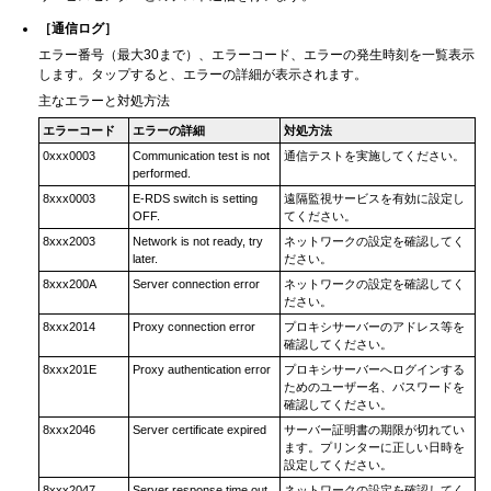
［
通信ログ
］
エラー番号（最大30まで）、エラーコード、エラーの発生時刻を一覧表示
します。タップすると、エラーの詳細が表示されます。
主なエラーと対処方法
エラーコード
エラーの詳細
対処方法
0xxx0003
Communication test is not
通信テストを実施してください。
performed.
8xxx0003
E-RDS switch is setting
遠隔監視サービスを有効に設定し
OFF.
てください。
8xxx2003
Network is not ready, try
ネットワークの設定を確認してく
later.
ださい。
8xxx200A
Server connection error
ネットワークの設定を確認してく
ださい。
8xxx2014
Proxy connection error
プロキシサーバーのアドレス等を
確認してください。
8xxx201E
Proxy authentication error
プロキシサーバーへログインする
ためのユーザー名、パスワードを
確認してください。
8xxx2046
Server certificate expired
サーバー証明書の期限が切れてい
ます。プリンターに正しい日時を
設定してください。
8xxx2047
Server response time out
ネットワークの設定を確認してく