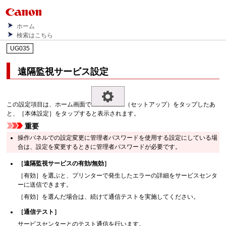
ホーム
検索はこちら
UG035
遠隔監視サービス設定
この設定項目は、ホーム画面で
（
セットアップ
）をタップしたあ
と、［
本体設定
］をタップすると表示されます。
重要
操作パネルでの設定変更に管理者パスワードを使用する設定にしている場
合は、設定を変更するときに管理者パスワードが必要です。
［
遠隔監視サービスの有効/無効
］
［
有効
］を選ぶと、プリンターで発生したエラーの詳細をサービスセンタ
ーに送信できます。
［
有効
］を選んだ場合は、続けて通信テストを実施してください。
［
通信テスト
］
サービスセンターとのテスト通信を行います。