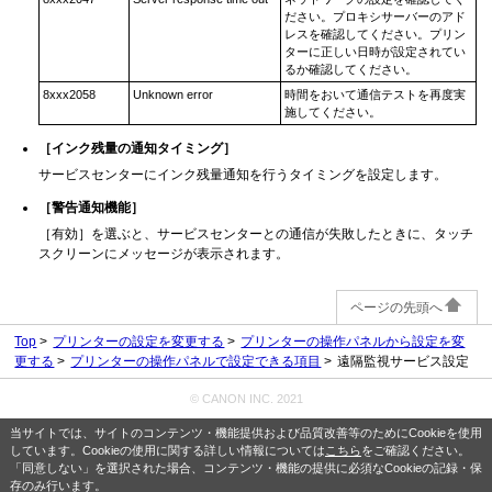
ださい。プロキシサーバーのアド
レスを確認してください。プリン
ターに正しい日時が設定されてい
るか確認してください。
8xxx2058
Unknown error
時間をおいて通信テストを再度実
施してください。
［
インク残量の通知タイミング
］
サービスセンターにインク残量通知を行うタイミングを設定します。
［警告通知機能］
［有効］を選ぶと、サービスセンターとの通信が失敗したときに、タッチ
スクリーンにメッセージが表示されます。
ページの先頭へ
Top
プリンターの設定を変更する
プリンターの操作パネルから設定を変
更する
プリンターの操作パネルで設定できる項目
遠隔監視サービス設定
© CANON INC. 2021
当サイトでは、サイトのコンテンツ・機能提供および品質改善等のためにCookieを使用
しています。Cookieの使用に関する詳しい情報については
こちら
をご確認ください。
「同意しない」を選択された場合、コンテンツ・機能の提供に必須なCookieの記録・保
存のみ行います。