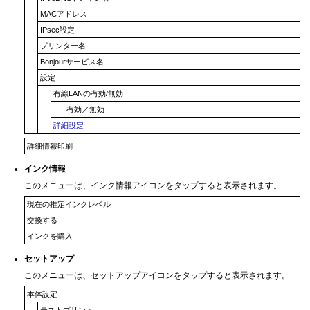
MACアドレス
IPsec設定
プリンター名
Bonjourサービス名
設定
有線LANの有効/無効
有効
／
無効
詳細設定
詳細情報印刷
インク情報
このメニューは、
インク情報
アイコンをタップすると表示されます。
現在の推定インクレベル
交換する
インクを購入
セットアップ
このメニューは、
セットアップ
アイコンをタップすると表示されます。
本体設定
テストプリント