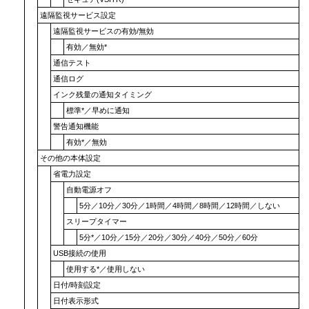
遠隔監視サービス設定
遠隔監視サービスの有効/無効
有効
／
無効
*
通信テスト
通信ログ
インク残量の通知タイミング
標準
*／
早めに通知
警告通知機能
有効
*／
無効
その他の本体設定
省電力設定
自動電源オフ
5分
／
10分
／
30分
／
1時間
／
4時間
／
8時間
／
12時間
／
しない
スリープタイマー
5分
*／
10分
／
15分
／
20分
／
30分
／
40分
／
50分
／
60分
USB接続の使用
使用する
*／
使用しない
日付/時刻設定
日付表示形式