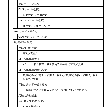
登録コードの発行
DNSサーバー設定
自動設定
*／
手動設定
プロキシサーバー設定
使用する
／
使用しない
*
Webサービス問合せ
Canonサーバーから印刷
用紙関連の設定
用紙種類の固定
有効
／
無効
*
ロール紙残量管理
バーコードで管理
／
残量警告表示のみで管理
／
無効
*
ロール紙残量の警告設定
残量6(早めに警告)
／
残量5
／
残量4
／
残量3(標準)
*／
残量2
／
残量
1(遅めに警告)
用紙の設定不一致を検知
一時停止する
／
警告表示する
*／
検知しない
／
保留する
用紙の詳細設定
用紙サイズの認識設定
ロール紙設定1