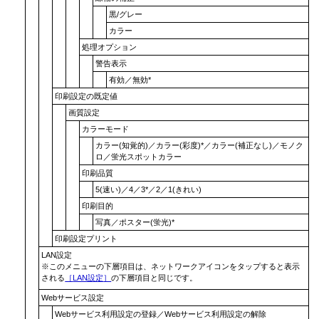
黒/グレー
カラー
処理オプション
警告表示
有効
／
無効
*
印刷設定の既定値
画質設定
カラーモード
カラー(知覚的)
／
カラー(彩度)
*／
カラー(補正なし)
／
モノク
ロ
／
蛍光スポットカラー
印刷品質
5(速い)
／4／3*／2／
1(きれい)
印刷目的
写真
／
ポスター(蛍光)
*
印刷設定プリント
LAN設定
※このメニューの下層項目は、
ネットワーク
アイコンをタップすると表示
される
［
LAN設定
］
の下層項目と同じです。
Webサービス設定
Webサービス利用設定の登録
／
Webサービス利用設定の解除