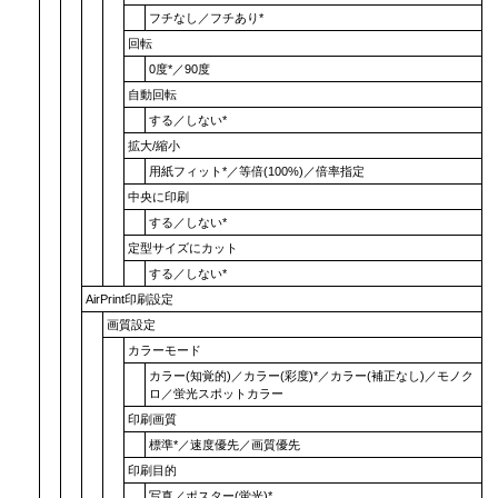
フチなし
／
フチあり
*
回転
0度
*／
90度
自動回転
する
／
しない
*
拡大/縮小
用紙フィット
*／
等倍(100%)
／
倍率指定
中央に印刷
する
／
しない
*
定型サイズにカット
する
／
しない
*
AirPrint印刷設定
画質設定
カラーモード
カラー(知覚的)
／
カラー(彩度)
*／
カラー(補正なし)
／
モノク
ロ
／
蛍光スポットカラー
印刷画質
標準
*／
速度優先
／
画質優先
印刷目的
写真
／
ポスター(蛍光)
*