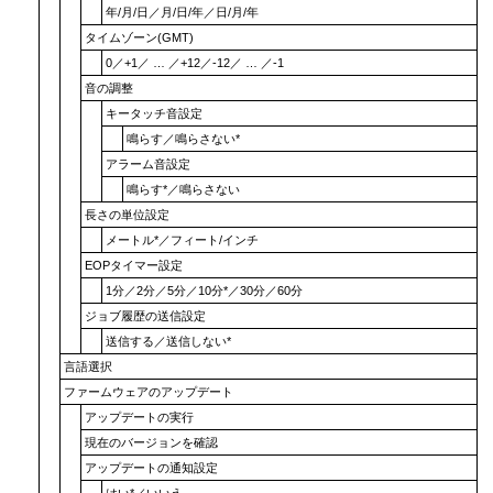
年/月/日
／
月/日/年
／
日/月/年
タイムゾーン(GMT)
0
／
+1
／ … ／
+12
／
-12
／ … ／
-1
音の調整
キータッチ音設定
鳴らす
／
鳴らさない
*
アラーム音設定
鳴らす
*／
鳴らさない
長さの単位設定
メートル
*／
フィート/インチ
EOPタイマー設定
1分
／
2分
／
5分
／
10分
*／
30分
／
60分
ジョブ履歴の送信設定
送信する
／
送信しない
*
言語選択
ファームウェアのアップデート
アップデートの実行
現在のバージョンを確認
アップデートの通知設定
はい
*／
いいえ