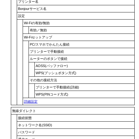
プリンター名
Bonjourサービス名
設定
Wi-Fiの有効/無効
有効
／
無効
Wi-Fiセットアップ
PC/スマホでかんたん接続
プリンターで手動接続
ルーターのボタンで接続
AOSS(バッファロー)
WPS(プッシュボタン方式)
その他の接続方法
プリンターで手動接続(詳細)
WPS(PINコード方式)
詳細設定
無線ダイレクト
接続状態
ネットワーク名(SSID)
パスワード