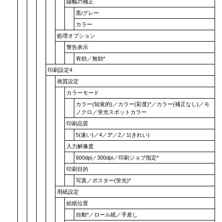
線幅の補正
黒/グレー
カラー
処理オプション
警告表示
有効
／
無効
*
印刷設定4
画質設定
カラーモード
カラー(知覚的)
／
カラー(彩度)
*／
カラー(補正なし)
／
モ
ノクロ
／
蛍光スポットカラー
印刷品質
5(速い)
／4／3*／2／
1(きれい)
入力解像度
600dpi
／
300dpi
／
印刷ジョブ指定
*
印刷目的
写真
／
ポスター(蛍光)
*
用紙設定
給紙位置
自動
*／
ロール紙
／
手差し