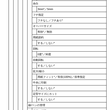
余白
3mm
*／
5mm
フチ指定
フチなし
／
フチあり
*
オーバーサイズ
有効
*／
無効
用紙節約
する
／
しない
*
回転
0度
*／
90度
自動回転
する
／
しない
*
拡大/縮小
用紙フィット
*／
等倍(100%)
／
倍率指定
中央に印刷
する
／
しない
*
定型サイズにカット
する
／
しない
*
線/ペンの管理