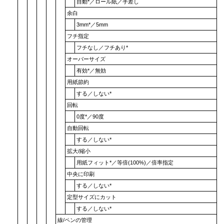
自動
*／
ロール紙
／
手差し
余白
3mm
*／
5mm
フチ指定
フチなし
／
フチあり
*
オーバーサイズ
有効
*／
無効
用紙節約
する
／
しない
*
回転
0度
*／
90度
自動回転
する
／
しない
*
拡大/縮小
用紙フィット
*／
等倍(100%)
／
倍率指定
中央に印刷
する
／
しない
*
定型サイズにカット
する
／
しない
*
線/ペンの管理