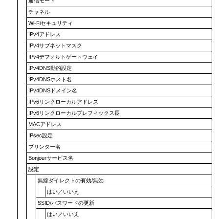
通信モード
チャネル
Wi-Fiセキュリティ
IPv4アドレス
IPv4サブネットマスク
IPv4デフォルトゲートウェイ
IPv4DNS動的設定
IPv4DNSホスト名
IPv4DNSドメイン名
IPv6リンクローカルアドレス
IPv6リンクローカルプレフィックス長
MACアドレス
IPsec設定
プリンター名
Bonjourサービス名
設定
無線ダイレクトの有効/無効
はい
／
いいえ
SSID/パスワードの更新
はい
／
いいえ