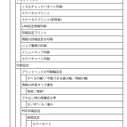
ノズルチェックパターン印刷
ステータスプリント
ステータスプリント(管理者)
LAN設定情報印刷
印刷設定プリント
用紙の詳細設定を印刷
ジョブ履歴の印刷
メニューマップ印刷
カラーチャート印刷
印刷設定
プリントヘッドの可動幅設定
データの幅
*／
可動できる最大幅
／
用紙の幅
用紙の外形サイズ優先
有効
／
無効
*
フチなし時の画像拡大率
大
／
中
*／
小
／
最小
PDF印刷設定
画質設定
カラーモード