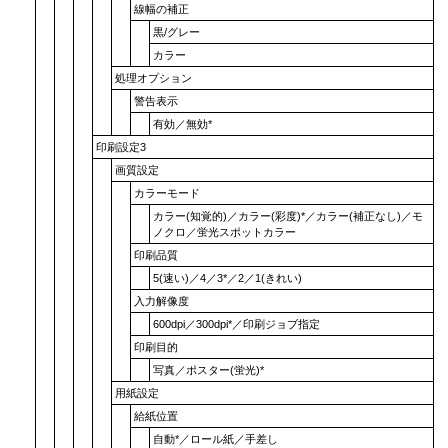
線幅の補正
黒/グレー
カラー
処理オプション
警告表示
有効
／
無効
*
印刷設定3
画質設定
カラーモード
カラー(知覚的)
／
カラー(彩度)
*／
カラー(補正なし)
／
モ
ノクロ
／
蛍光スポットカラー
印刷品質
5(速い)
／4／3*／2／
1(きれい)
入力解像度
600dpi
／
300dpi
*／
印刷ジョブ指定
印刷目的
写真
／
ポスター(蛍光)
*
用紙設定
給紙位置
自動
*／
ロール紙
／
手差し