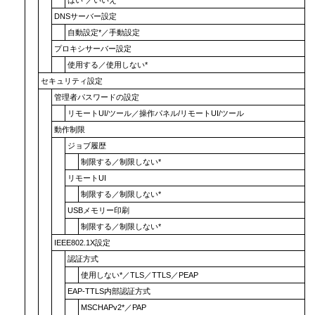
DNSサーバー設定
自動設定
*／
手動設定
プロキシサーバー設定
使用する
／
使用しない
*
セキュリティ設定
管理者パスワードの設定
リモートUI/ツール
／
操作パネル/リモートUI/ツール
動作制限
ジョブ履歴
制限する
／
制限しない
*
リモートUI
制限する
／
制限しない
*
USBメモリー印刷
制限する
／
制限しない
*
IEEE802.1X設定
認証方式
使用しない
*／
TLS
／
TTLS
／
PEAP
EAP-TTLS内部認証方式
MSCHAPv2
*／
PAP