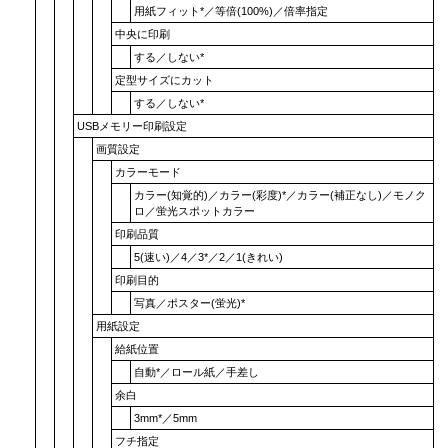
用紙フィット
*／
等倍(100%)
／
倍率指定
中央に印刷
する
／
しない
*
定型サイズにカット
する
／
しない
*
USBメモリー印刷設定
画質設定
カラーモード
カラー(知覚的)
／
カラー(彩度)
*／
カラー(補正なし)
／
モノク
ロ
／
蛍光スポットカラー
印刷品質
5(速い)
／4／3*／2／
1(きれい)
印刷目的
写真
／
ポスター(蛍光)
*
用紙設定
給紙位置
自動
*／
ロール紙
／
手差し
余白
3mm
*／
5mm
フチ指定