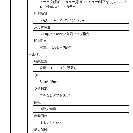
カラー(知覚的)
／
カラー(彩度)
*／
カラー(補正なし)
／
モノク
ロ
／
蛍光スポットカラー
印刷品質
5(速い)
／4／3*／2／
1(きれい)
入力解像度
600dpi
／
300dpi
*／
印刷ジョブ指定
印刷目的
写真
／
ポスター(蛍光)
*
用紙設定
給紙位置
自動
*／
ロール紙
／
手差し
余白
3mm
*／
5mm
フチ指定
フチなし
／
フチあり
*
回転
0度
*／
90度
自動回転
する
／
しない
*
拡大/縮小