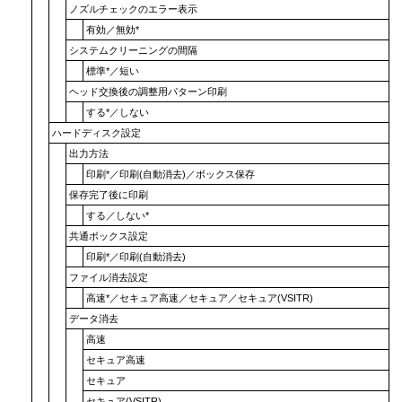
ノズルチェックのエラー表示
有効
／
無効
*
システムクリーニングの間隔
標準
*／
短い
ヘッド交換後の調整用パターン印刷
する
*／
しない
ハードディスク設定
出力方法
印刷
*／
印刷(自動消去)
／
ボックス保存
保存完了後に印刷
する
／
しない
*
共通ボックス設定
印刷
*／
印刷(自動消去)
ファイル消去設定
高速
*／
セキュア高速
／
セキュア
／
セキュア(VSITR)
データ消去
高速
セキュア高速
セキュア
セキュア(VSITR)