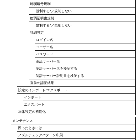
脆弱暗号規制
規制する
*／
規制しない
脆弱証明書規制
規制する
*／
規制しない
詳細設定
ログイン名
ユーザー名
パスワード
認証サーバー名
認証サーバー名を検証する
認証サーバー証明書を検証する
直前の認証結果
設定のインポート/エクスポート
インポート
エクスポート
本体設定の初期化
メンテナンス
困ったときには
ノズルチェックパターン印刷