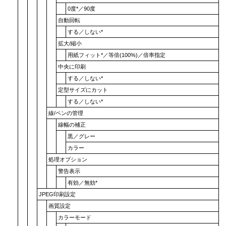
0度
*／
90度
自動回転
する
／
しない
*
拡大/縮小
用紙フィット
*／
等倍(100%)
／
倍率指定
中央に印刷
する
／
しない
*
定型サイズにカット
する
／
しない
*
線/ペンの管理
線幅の補正
黒
／
グレー
カラー
処理オプション
警告表示
有効
／
無効
*
JPEG印刷設定
画質設定
カラーモード