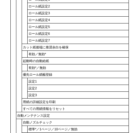
ロール紙設定2
ロール紙設定3
ロール紙設定4
ロール紙設定5
ロール紙設定6
ロール紙設定7
カット紙後端に推奨余白を確保
有効
／
無効
*
起動時の自動給紙
有効
*／
無効
優先ロール紙幅登録
設定1
設定2
設定3
用紙の詳細設定を印刷
すべての用紙情報をリセット
自動メンテナンス設定
自動ノズルチェック
標準
*／
1ページ
／
10ページ
／
無効