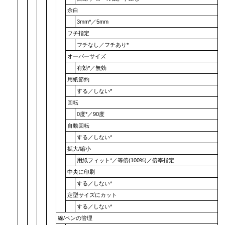
余白
3mm
*／
5mm
フチ指定
フチなし
／
フチあり
*
オーバーサイズ
有効
*／
無効
用紙節約
する
／
しない
*
回転
0度
*／
90度
自動回転
する
／
しない
*
拡大/縮小
用紙フィット
*／
等倍(100%)
／
倍率指定
中央に印刷
する
／
しない
*
定型サイズにカット
する
／
しない
*
線/ペンの管理