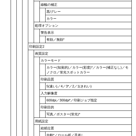
線幅の補正
黒/グレー
カラー
処理オプション
警告表示
有効
／
無効
*
印刷設定2
画質設定
カラーモード
カラー(知覚的)
／
カラー(彩度)
*／
カラー(補正なし)
／
モ
ノクロ
／
蛍光スポットカラー
印刷品質
5(速い)
／4／3*／2／
1(きれい)
入力解像度
600dpi
／
300dpi
*／
印刷ジョブ指定
印刷目的
写真
／
ポスター(蛍光)
*
用紙設定
給紙位置
自動
*／
ロール紙
／
手差し