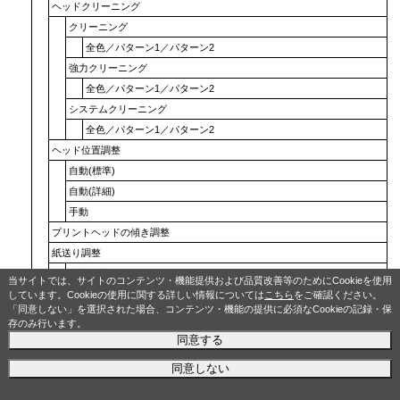
ヘッドクリーニング
クリーニング
全色
／
パターン1
／
パターン2
強力クリーニング
全色
／
パターン1
／
パターン2
システムクリーニング
全色
／
パターン1
／
パターン2
ヘッド位置調整
自動(標準)
自動(詳細)
手動
プリントヘッドの傾き調整
紙送り調整
優先設定
当サイトでは、サイトのコンテンツ・機能提供および品質改善等のためにCookieを使用
自動
／
画質優先
／
長さ優先
しています。Cookieの使用に関する詳しい情報については
こちら
をご確認ください。
「同意しない」を選択された場合、コンテンツ・機能の提供に必須なCookieの記録・保
画質調整
存のみ行います。
自動
同意する
手動
同意しない
長さ調整
調整用パターン印刷