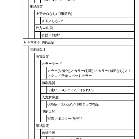
用紙設定
上下余白なし(用紙節約)
する
／
しない
*
片方向印刷
有効
／
無効
*
FTPマルチ印刷設定
印刷設定1
画質設定
カラーモード
カラー(知覚的)
／
カラー(彩度)
*／
カラー(補正なし)
／
モ
ノクロ
／
蛍光スポットカラー
印刷品質
5(速い)
／4／3*／2／
1(きれい)
入力解像度
600dpi
／
300dpi
*／
印刷ジョブ指定
印刷目的
写真
／
ポスター(蛍光)
*
用紙設定
給紙位置