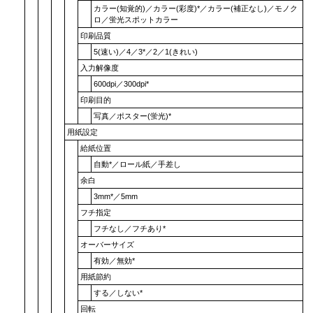
カラー(知覚的)
／
カラー(彩度)
*／
カラー(補正なし)
／
モノク
ロ
／
蛍光スポットカラー
印刷品質
5(速い)
／4／3*／2／
1(きれい)
入力解像度
600dpi
／
300dpi
*
印刷目的
写真
／
ポスター(蛍光)
*
用紙設定
給紙位置
自動
*／
ロール紙
／
手差し
余白
3mm
*／
5mm
フチ指定
フチなし
／
フチあり
*
オーバーサイズ
有効
／
無効
*
用紙節約
する
／
しない
*
回転