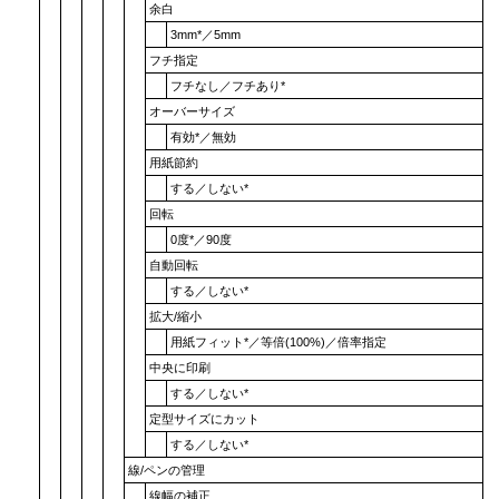
余白
3mm
*／
5mm
フチ指定
フチなし
／
フチあり
*
オーバーサイズ
有効
*／
無効
用紙節約
する
／
しない
*
回転
0度
*／
90度
自動回転
する
／
しない
*
拡大/縮小
用紙フィット
*／
等倍(100%)
／
倍率指定
中央に印刷
する
／
しない
*
定型サイズにカット
する
／
しない
*
線/ペンの管理
線幅の補正