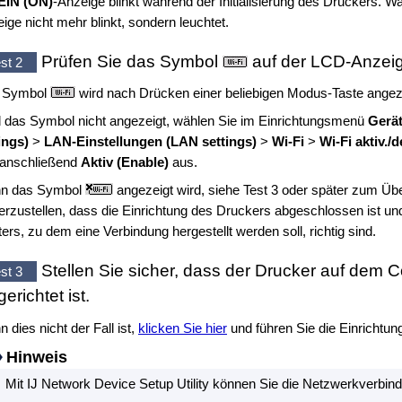
EIN
(ON)
-Anzeige blinkt während der Initialisierung des
Druckers
.
Wa
ige nicht mehr blinkt, sondern leuchtet.
Prüfen Sie das Symbol
auf der
LCD
-Anzei
st 2
 Symbol
wird nach Drücken einer beliebigen Modus-Taste angez
 das Symbol nicht angezeigt, wählen Sie im Einrichtungsmenü
Gerät
ings)
>
LAN-Einstellungen
(LAN settings)
>
Wi-Fi
>
Wi-Fi aktiv./d
 anschließend
Aktiv
(Enable)
aus.
n das Symbol
angezeigt wird, siehe Test 3 oder später zum Üb
erzustellen, dass die Einrichtung des
Druckers
abgeschlossen ist und
ers, zu dem eine Verbindung hergestellt werden soll, richtig sind.
Stellen Sie sicher, dass der
Drucker
auf dem Co
st 3
gerichtet ist.
 dies nicht der Fall ist,
klicken Sie hier
und führen Sie die Einrichtun
Hinweis
Mit
IJ Network Device Setup Utility
können Sie die Netzwerkverbindu