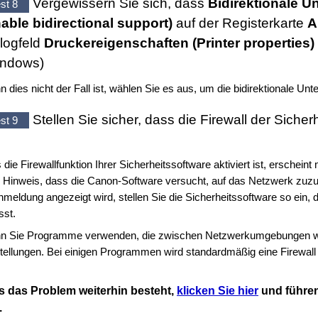
Vergewissern Sie sich, dass
Bidirektionale U
st 8
able bidirectional support)
auf der Registerkarte
A
logfeld
Druckereigenschaften
(Printer properties)
ndows
)
 dies nicht der Fall ist, wählen Sie es aus, um die bidirektionale Unt
Stellen Sie sicher, dass die Firewall der Sicher
st 9
s die Firewallfunktion Ihrer Sicherheitssoftware aktiviert ist, erschei
Hinweis, dass die
Canon
-Software versucht, auf das Netzwerk zuzu
meldung angezeigt wird, stellen Sie die Sicherheitssoftware so ein, 
sst.
n Sie Programme verwenden, die zwischen Netzwerkumgebungen we
tellungen.
Bei einigen Programmen wird standardmäßig eine Firewall a
ls das Problem weiterhin besteht,
klicken Sie hier
und führen
.