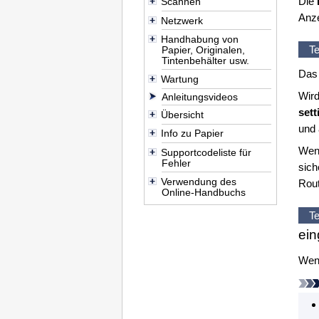
Die
Scannen
Anze
Netzwerk
Handhabung von
Te
Papier, Originalen,
Tintenbehälter usw.
Das
Wartung
Wird
Anleitungsvideos
sett
Übersicht
und
Info zu Papier
Wen
Supportcodeliste für
Fehler
sich
Verwendung des
Rout
Online-Handbuchs
Te
ein
Wenn