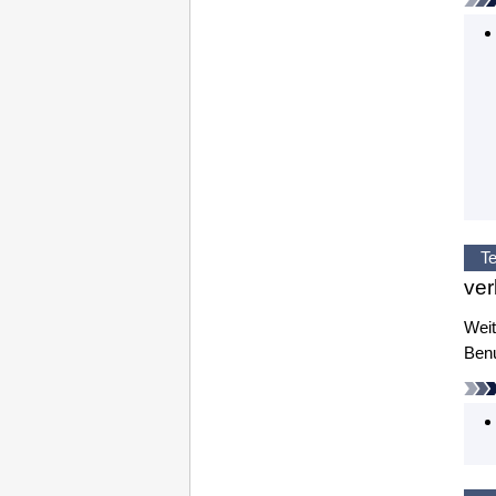
Te
ver
Weit
Benu