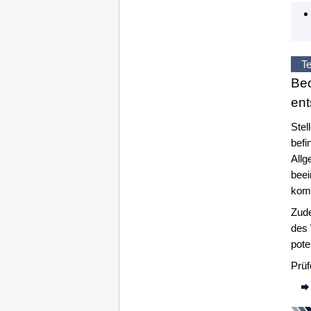
Te
Beo
ent
Stel
befi
Allg
beei
komm
Zude
des 
pote
Prüf