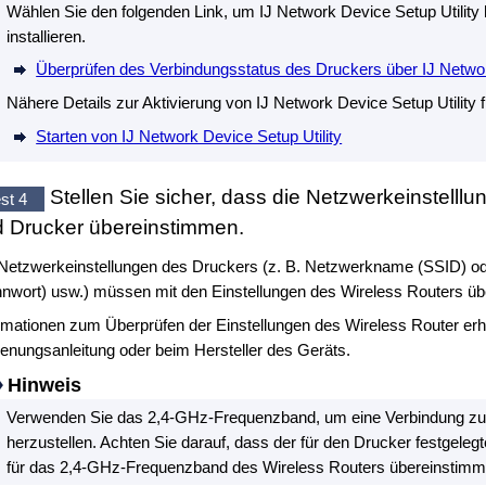
Wählen Sie den folgenden Link, um
IJ Network Device Setup Utility
installieren.
Überprüfen des Verbindungsstatus des Druckers über IJ Networ
Nähere Details zur Aktivierung von
IJ Network Device Setup Utility
f
Starten von IJ Network Device Setup Utility
Stellen Sie sicher, dass die Netzwerkeinstelll
st 4
d
Drucker
übereinstimmen.
Netzwerkeinstellungen des
Druckers
(z. B. Netzwerkname (SSID) od
nwort) usw.) müssen mit den Einstellungen des Wireless Routers ü
rmationen zum Überprüfen der Einstellungen des Wireless Router erhal
enungsanleitung oder beim Hersteller des Geräts.
Hinweis
Verwenden Sie das 2,4-GHz-Frequenzband, um eine Verbindung zu
herzustellen.
Achten Sie darauf, dass der für den
Drucker
festgeleg
für das 2,4-GHz-Frequenzband des Wireless Routers übereinstimm