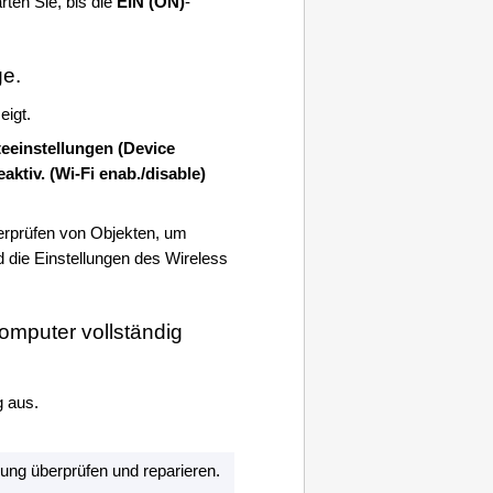
rten Sie, bis die
EIN
(ON)
-
ge.
eigt.
eeinstellungen
(Device
eaktiv.
(Wi-Fi enab./disable)
erprüfen von Objekten, um
 die Einstellungen des Wireless
mputer vollständig
g aus.
ng überprüfen und reparieren.