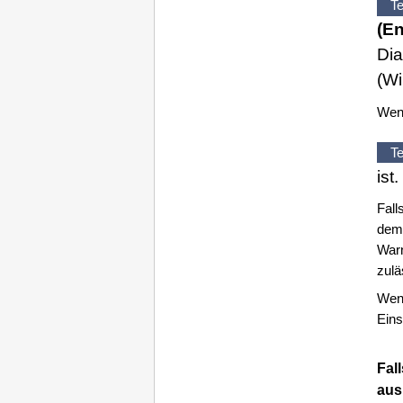
Te
(En
Dia
(
Wi
Wenn
Te
ist.
Fall
dem 
Warn
zulä
Wen
Eins
Fal
aus