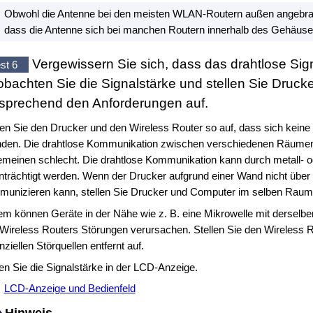
Obwohl die Antenne bei den meisten WLAN-Routern außen angebracht
dass die Antenne sich bei manchen Routern innerhalb des Gehäuses
Vergewissern Sie sich, dass das drahtlose Sign
st 6
bachten Sie die Signalstärke und stellen Sie
Drucke
sprechend den Anforderungen auf.
len Sie den
Drucker
und den Wireless Router so auf, dass sich keine
nden.
Die drahtlose Kommunikation zwischen verschiedenen Räumen
emeinen schlecht.
Die drahtlose Kommunikation kann durch metall- o
nträchtigt werden.
Wenn der
Drucker
aufgrund einer Wand nicht über
unizieren kann, stellen Sie
Drucker
und Computer im selben Raum 
m können Geräte in der Nähe wie z. B. eine Mikrowelle mit derselbe
Wireless Routers Störungen verursachen.
Stellen Sie den Wireless 
nziellen Störquellen entfernt auf.
en Sie die Signalstärke in der
LCD
-Anzeige.
LCD-Anzeige und Bedienfeld
Hinweis