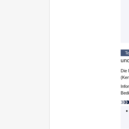
Te
un
Die 
(Ken
Info
Bedi