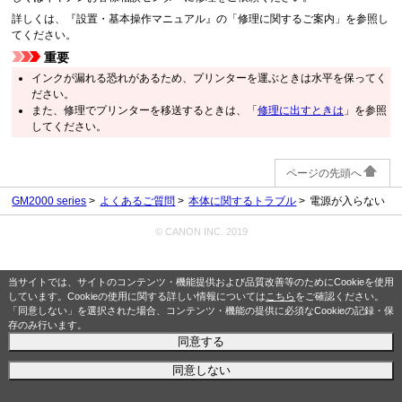
詳しくは、『設置・基本操作マニュアル』の「修理に関するご案内」を参照し
てください。
重要
インクが漏れる恐れがあるため、プリンターを運ぶときは水平を保ってく
ださい。
また、修理でプリンターを移送するときは、「
修理に出すときは
」を参照
してください。
ページの先頭へ
GM2000 series
よくあるご質問
本体に関するトラブル
電源が入らない
© CANON INC. 2019
当サイトでは、サイトのコンテンツ・機能提供および品質改善等のためにCookieを使用
しています。Cookieの使用に関する詳しい情報については
こちら
をご確認ください。
「同意しない」を選択された場合、コンテンツ・機能の提供に必須なCookieの記録・保
存のみ行います。
同意する
同意しない