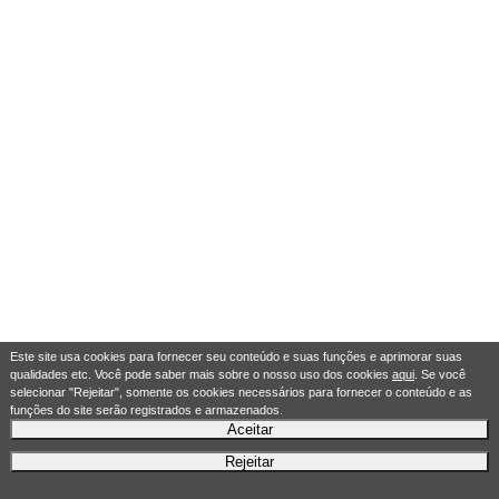
Este site usa cookies para fornecer seu conteúdo e suas funções e aprimorar suas
qualidades etc. Você pode saber mais sobre o nosso uso dos cookies
aqui
. Se você
selecionar "Rejeitar", somente os cookies necessários para fornecer o conteúdo e as
funções do site serão registrados e armazenados.
Aceitar
Rejeitar