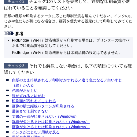
チェック1のリストを参照して、適切な印刷品質が選
チェック2
ばれていることを確認してください
用紙の種類や印刷するデータに応じた印刷品質を選んでください。
インクのに
じみや色むらが気になる場合は、画質を優先する設定にして印刷してみてくだ
さい。
参考
PictBridge（Wi-Fi）対応機器から印刷する場合は、プリンターの操作パ
ネルで印刷品質を設定してください。
PictBridge（Wi-Fi）対応機器からは印刷品質の設定はできません。
それでも解決しない場合は、以下の項目についても確
チェック3
認してください
白紙のまま排紙される／印刷がかすれる／違う色になる／白いすじ
（線）が入る
色味がおかしい
線がずれる／ゆがむ
印刷面が汚れる／こすれる
画像の横に縦線パターンが印刷される
最後まで印刷できない
文書の一部が印刷されない（Windows）
罫線が欠けるまたは印刷されない（Windows）
画像が欠けるまたは印刷されない（Windows）
インクがにじむ／用紙が反る