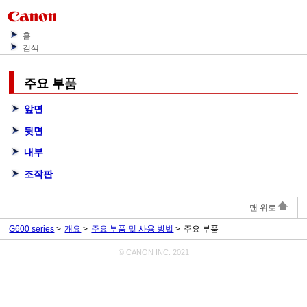
홈
검색
주요 부품
앞면
뒷면
내부
조작판
맨 위로
G600 series
개요
주요 부품 및 사용 방법
주요 부품
© CANON INC. 2021