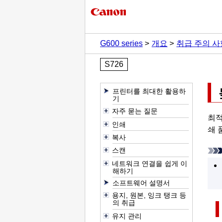
G600 series
개요
취급 주의 사
S726
프린터를 최대한 활용하
기
자주 묻는 질문
최적
인쇄
쇄 
복사
스캔
네트워크 연결을 쉽게 이
해하기
소프트웨어 설명서
용지, 원본, 잉크 탱크 등
의 취급
유지 관리