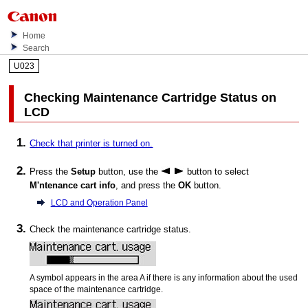
Home
Search
U023
Checking Maintenance Cartridge Status on
LCD
Check that
printer
is turned on.
Press the
Setup
button, use the
button to select
M'ntenance cart info
, and press the
OK
button.
LCD and Operation Panel
Check the
maintenance cartridge
status.
A symbol appears in the area A if there is any information about the used
space of the
maintenance cartridge
.