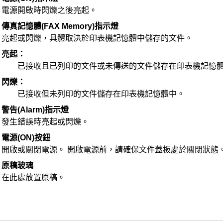
電源開啟時閃爍之後亮起。
)
傳真記憶體
(FAX Memory)
指示燈
亮起或閃爍，具體取決於
印表機
記憶體中儲存的文件。
亮起：
已接收且已列印的文件或未傳送的文件儲存在
印表機
記憶
閃爍：
已接收但未列印的文件儲存在
印表機
記憶體中。
)
警告
(Alarm)
指示燈
發生錯誤時亮起或閃爍。
)
電源
(ON)
按鈕
開啟或關閉電源。
開啟電源前，請確保
文件蓋板
處於關閉狀態
)
原稿玻璃
在此處放置原稿。