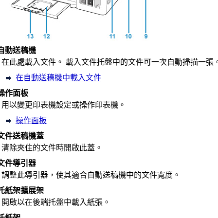
自動送稿機
在此處載入文件。
載入
文件托盤
中的文件可一次自動掃描一張
在自動送稿機中載入文件
操作面板
用以變更
印表機
設定或操作印表機。
操作面板
文件送稿機蓋
清除夾住的文件時開啟此蓋。
文件導引器
調整此導引器，使其適合
自動送稿機
中的文件寬度。
托紙架擴展架
開啟以在
後端托盤
中載入紙張。
托紙架