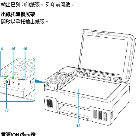
輸出已列印的紙張。
列印前開啟。
)
出紙托盤擴展架
開啟以承托輸出紙張。
)
電源
(ON)
指示燈