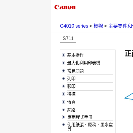
G4010 series
概觀
主要零件和
S711
正
基本操作
最大化利用印表機
常見問題
列印
影印
掃描
傳真
網路
應用程式手冊
使用紙張、原稿、墨水盒
等