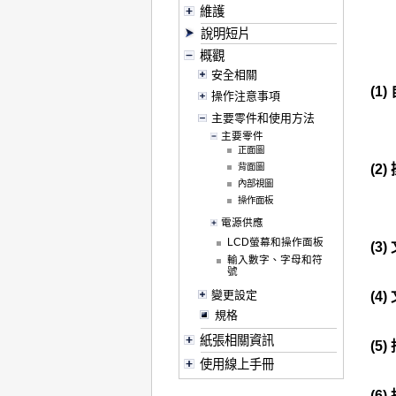
維護
說明短片
概觀
安全相關
(1)
操作注意事項
主要零件和使用方法
主要零件
正面圖
背面圖
(2)
內部視圖
操作面板
電源供應
LCD螢幕和操作面板
(3)
輸入數字、字母和符
號
變更設定
(4)
規格
紙張相關資訊
(5)
使用線上手冊
(6)