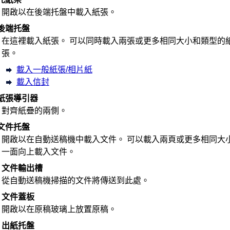
開啟以在
後端托盤
中載入紙張。
後端托盤
在這裡載入紙張。
可以同時載入兩張或更多相同大小和類型的
張。
載入一般紙張/相片紙
載入信封
紙張導引器
對齊紙疊的兩側。
文件托盤
開啟以在
自動送稿機
中載入文件。
可以載入兩頁或更多相同大
一面向上載入文件。
)
文件輸出槽
從
自動送稿機
掃描的文件將傳送到此處。
)
文件蓋板
開啟以在
原稿玻璃
上放置原稿。
)
出紙托盤