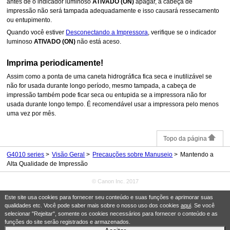
antes de o indicador luminoso
ATIVADO
(ON)
apagar, a
cabeça de
impressão
não será tampada adequadamente e isso causará ressecamento
ou entupimento.
Quando você estiver
Desconectando a Impressora
, verifique se o indicador
luminoso
ATIVADO
(ON)
não está aceso.
Imprima periodicamente!
Assim como a ponta de uma caneta hidrográfica fica seca e inutilizável se
não for usada durante longo período, mesmo tampada, a
cabeça de
impressão
também pode ficar seca ou entupida se a
impressora
não for
usada durante longo tempo.
É recomendável usar a
impressora
pelo menos
uma vez por mês.
Topo da página
G4010 series
Visão Geral
Precauções sobre Manuseio
Mantendo a
Alta Qualidade de Impressão
© Canon Inc. 2017
Este site usa cookies para fornecer seu conteúdo e suas funções e aprimorar suas
qualidades etc. Você pode saber mais sobre o nosso uso dos cookies
aqui
. Se você
selecionar "Rejeitar", somente os cookies necessários para fornecer o conteúdo e as
funções do site serão registrados e armazenados.