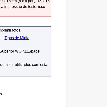
 15 cm (4 x 6 pol.), 13 x 18
 a impressão de teste, isso
mprimir fotos.
lte
Tipos de Mídia
Superior
WOP111
/
papel
dem ser utilizados com esta
o.