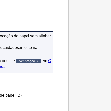
locação do papel sem alinhar
-os cuidadosamente na
 consulte
em
O
Verificação 3
cada
.
 de papel
(B).