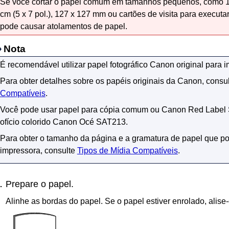
Se você cortar o papel comum em tamanhos pequenos, como 10 x
cm (5 x 7 pol.), 127 x 127 mm ou cartões de visita para executar
pode causar atolamentos de papel.
Nota
É recomendável utilizar papel fotográfico
Canon
original para i
Para obter detalhes sobre os papéis originais da
Canon
, consu
Compatíveis
.
Você pode usar papel para cópia comum ou
Canon Red Label 
ofício colorido Canon Océ
SAT213
.
Para obter o tamanho da página e a gramatura de papel que po
impressora
, consulte
Tipos de Mídia Compatíveis
.
Prepare o papel.
Alinhe as bordas do papel.
Se o papel estiver enrolado, alise-