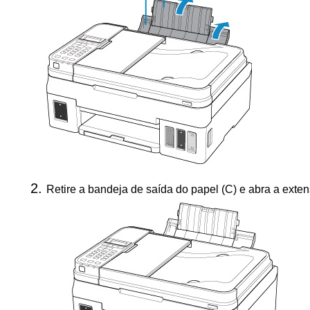
Retire a
bandeja de saída do papel
(C) e abra a
exten