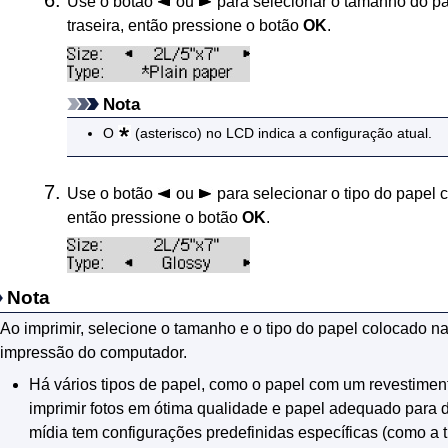
Use o botão
ou
para selecionar o tamanho do p
traseira
, então pressione o botão
OK
.
Nota
O
(asterisco) no
LCD
indica a configuração atual.
Use o botão
ou
para selecionar o tipo do papel
então pressione o botão
OK
.
Nota
Ao imprimir, selecione o tamanho e o tipo do papel colocado na
impressão do computador.
Há vários tipos de papel, como o papel com um revestiment
imprimir fotos em ótima qualidade e papel adequado para
mídia tem configurações predefinidas específicas (como a t