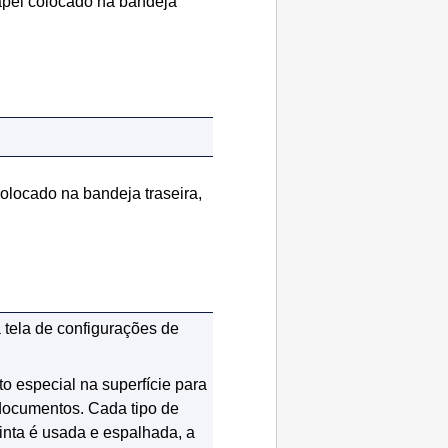
apel colocado na
bandeja
 colocado na
bandeja traseira
,
 tela de configurações de
o especial na superfície para
 documentos.
Cada tipo de
inta é usada e espalhada, a