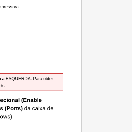
mpressora
.
ara a ESQUERDA.
Para obter
SB
.
recional
(Enable
as
(Ports)
da caixa de
dows
)