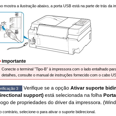
 mostra a ilustração abaixo, a porta
USB
está na parte de trás da
i
Importante
Conecte o terminal "Tipo-B" à
impressora
com o lado entalhado p
detalhes, consulte o manual de instruções fornecido com o cabo
U
Verifique se a opção
Ativar suporte bidi
rificação 3
irectional support)
está selecionada na folha
Port
logo de propriedades do driver da impressora. (
Win
 contrário, selecione-o para ativar o suporte bidirecional.