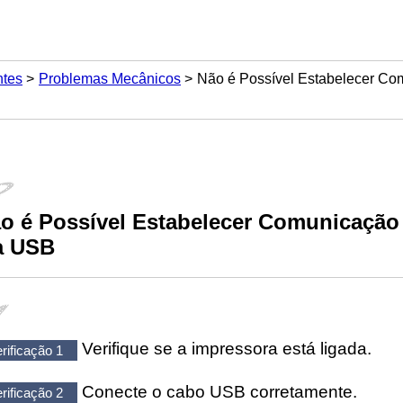
ntes
Problemas Mecânicos
Não é Possível Estabelecer Co
o é Possível Estabelecer Comunicaçã
a
USB
Verifique se a
impressora
está ligada.
rificação 1
Conecte o cabo
USB
corretamente.
rificação 2