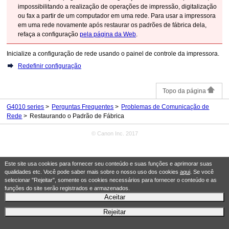
impossibilitando a realização de operações de impressão, digitalização
ou fax a partir de um computador em uma rede.
Para usar a
impressora
em uma rede novamente após restaurar os padrões de fábrica dela,
refaça a configuração
pela página da Web
.
Inicialize a configuração de rede usando o
painel de controle
da
impressora
.
Redefinir configuração
Topo da página
G4010 series
Perguntas Frequentes
Problemas de Comunicação de
Rede
Restaurando o Padrão de Fábrica
© Canon Inc. 2017
Este site usa cookies para fornecer seu conteúdo e suas funções e aprimorar suas
qualidades etc. Você pode saber mais sobre o nosso uso dos cookies
aqui
. Se você
selecionar "Rejeitar", somente os cookies necessários para fornecer o conteúdo e as
funções do site serão registrados e armazenados.
Aceitar
Rejeitar