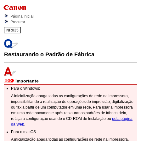
Página Inicial
Procurar
NR035
Restaurando o Padrão de Fábrica
Importante
Para o
Windows
:
A inicialização apaga todas as configurações de rede na
impressora
,
impossibilitando a realização de operações de impressão, digitalização
ou fax a partir de um computador em uma rede.
Para usar a
impressora
em uma rede novamente após restaurar os padrões de fábrica dela,
refaça a configuração usando o
CD-ROM de Instalação
ou
pela página
da Web
.
Para o
macOS
:
A inicialização apaga todas as configurações de rede na
impressora
,