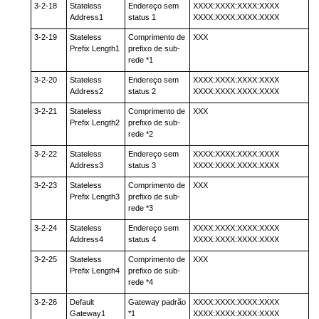
3-2-18
Stateless
Endereço sem
XXXX:XXXX:XXXX:XXXX
Address1
status 1
XXXX:XXXX:XXXX:XXXX
3-2-19
Stateless
Comprimento de
XXX
Prefix Length1
prefixo de sub-
rede *1
3-2-20
Stateless
Endereço sem
XXXX:XXXX:XXXX:XXXX
Address2
status 2
XXXX:XXXX:XXXX:XXXX
3-2-21
Stateless
Comprimento de
XXX
Prefix Length2
prefixo de sub-
rede *2
3-2-22
Stateless
Endereço sem
XXXX:XXXX:XXXX:XXXX
Address3
status 3
XXXX:XXXX:XXXX:XXXX
3-2-23
Stateless
Comprimento de
XXX
Prefix Length3
prefixo de sub-
rede *3
3-2-24
Stateless
Endereço sem
XXXX:XXXX:XXXX:XXXX
Address4
status 4
XXXX:XXXX:XXXX:XXXX
3-2-25
Stateless
Comprimento de
XXX
Prefix Length4
prefixo de sub-
rede *4
3-2-26
Default
Gateway padrão
XXXX:XXXX:XXXX:XXXX
Gateway1
*1
XXXX:XXXX:XXXX:XXXX