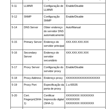
5-11
LLMNR
Configuração de
Enable/Disable
LLMNR
5-12
SNMP
Configuração
Enable/Disable
SNMP
5-14
DNS Server
Obter endereço
Auto/Manual
do servidor DNS
automaticamente
5-15
Primary Server
Endereço do
XXX.XXX.XXX.XXX
servidor principal
5-16
Secondary
Endereço do
XXX.XXX.XXX.XXX
Server
servidor
secundário
5-17
Proxy Server
Configuração do
Enable/Disable
servidor proxy
5-18
Proxy Address
Endereço proxy
XXXXXXXXXXXXXXXXXXXX
5-19
Proxy Port
Especificação da
1 a 65535
porta de proxy
5-20
Cert.
Certificar
XXXXXXXX XXXXXXXX
Fingerprt(SHA-
Impressão digital
XXXXXXXX
1)
(SHA-1)
XXXXXXXX XXXXXXXX