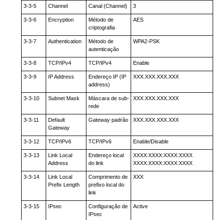
3-3-5
Channel
Canal (Channel)
3
3-3-6
Encryption
Método de
AES
criptografia
3-3-7
Authentication
Método de
WPA2-PSK
autenticação
3-3-8
TCP/IPv4
TCP/IPv4
Enable
3-3-9
IP Address
Endereço IP (IP
XXX.XXX.XXX.XXX
address)
3-3-10
Subnet Mask
Máscara de sub-
XXX.XXX.XXX.XXX
rede
3-3-11
Default
Gateway padrão
XXX.XXX.XXX.XXX
Gateway
3-3-12
TCP/IPv6
TCP/IPv6
Enable/Disable
3-3-13
Link Local
Endereço local
XXXX:XXXX:XXXX:XXXX
Address
do link
XXXX:XXXX:XXXX:XXXX
3-3-14
Link Local
Comprimento de
XXX
Prefix Length
prefixo local do
link
3-3-15
IPsec
Configuração de
Active
IPsec