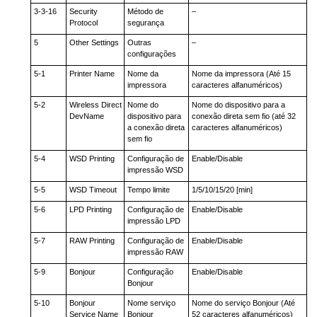
3-3-16
Security
Método de
–
Protocol
segurança
5
Other Settings
Outras
–
configurações
5-1
Printer Name
Nome da
Nome da impressora (Até 15
impressora
caracteres alfanuméricos)
5-2
Wireless Direct
Nome do
Nome do dispositivo para a
DevName
dispositivo para
conexão direta sem fio (até 32
a conexão direta
caracteres alfanuméricos)
sem fio
5-4
WSD Printing
Configuração de
Enable/Disable
impressão WSD
5-5
WSD Timeout
Tempo limite
1/5/10/15/20 [min]
5-6
LPD Printing
Configuração de
Enable/Disable
impressão LPD
5-7
RAW Printing
Configuração de
Enable/Disable
impressão RAW
5-9
Bonjour
Configuração
Enable/Disable
Bonjour
5-10
Bonjour
Nome serviço
Nome do serviço Bonjour (Até
Service Name
Bonjour
52 caracteres alfanuméricos)