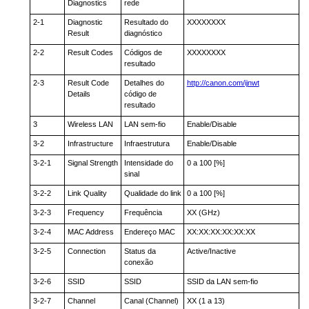
Diagnostics
rede
2-1
Diagnostic
Resultado do
XXXXXXXX
Result
diagnóstico
2-2
Result Codes
Códigos de
XXXXXXXX
resultado
2-3
Result Code
Detalhes do
http://canon.com/ijnwt
Details
código de
resultado
3
Wireless LAN
LAN sem-fio
Enable/Disable
3-2
Infrastructure
Infraestrutura
Enable/Disable
3-2-1
Signal Strength
Intensidade do
0 a 100 [%]
sinal
3-2-2
Link Quality
Qualidade do link
0 a 100 [%]
3-2-3
Frequency
Frequência
XX (GHz)
3-2-4
MAC Address
Endereço MAC
XX:XX:XX:XX:XX:XX
3-2-5
Connection
Status da
Active/Inactive
conexão
3-2-6
SSID
SSID
SSID da LAN sem-fio
3-2-7
Channel
Canal (Channel)
XX (1 a 13)