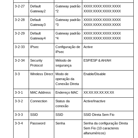
3-2-27
Default
Gateway padrão
XXXX:XXXX:XXXX:XXXX
Gateway2
*2
XXXX:XXXX:XXXX:XXXX
3-2-28
Default
Gateway padrão
XXXX:XXXX:XXXX:XXXX
Gateway3
*3
XXXX:XXXX:XXXX:XXXX
3-2-29
Default
Gateway padrão
XXXX:XXXX:XXXX:XXXX
Gateway4
*4
XXXX:XXXX:XXXX:XXXX
3-2-33
IPsec
Configuração de
Active
IPsec
3-2-34
Security
Método de
ESP/ESP & AH/AH
Protocol
segurança
3-3
Wireless Direct
Modo de
Enable/Disable
operação da
Conexão Direta
3-3-1
MAC Address
Endereço MAC
XX:XX:XX:XX:XX:XX
3-3-2
Connection
Status da
Active/Inactive
conexão
3-3-3
SSID
SSID
SSID Direta Sem Fio
3-3-4
Password
Senha
Senha da configuração Direta
Sem Fio (10 caracteres
alfanuméricos)