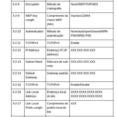
3-2-8
Encryption
Método de
None/WEP/TKIP/AES
criptografia
3-2-9
WEP Key
Comprimento da
Inactive/128/64
Length
chave WEP
(bits)
3-2-10
Authentication
Método de
None/auto/open/shared/WPA-
autenticação
PSK/WPA2-PSK
3-2-11
TCP/IPv4
TCP/IPv4
Enable
3-2-12
IP Address
Endereço IP (IP
XXX.XXX.XXX.XXX
address)
3-2-13
Subnet Mask
Máscara de sub-
XXX.XXX.XXX.XXX
rede
3-2-14
Default
Gateway padrão
XXX.XXX.XXX.XXX
Gateway
3-2-15
TCP/IPv6
TCP/IPv6
Enable/Disable
3-2-16
Link Local
Endereço local
XXXX:XXXX:XXXX:XXXX
Address
do link
XXXX:XXXX:XXXX:XXXX
3-2-17
Link Local
Comprimento de
XXX
Prefix Length
prefixo local do
link