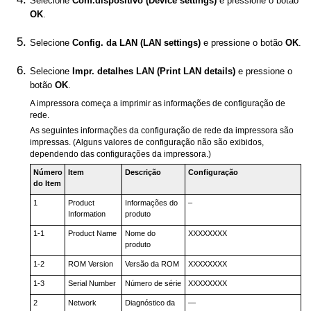
Selecione
Conf.dispositivo
(Device settings)
e pressione o botão
OK
.
Selecione
Config. da LAN
(LAN settings)
e pressione o botão
OK
.
Selecione
Impr. detalhes LAN
(Print LAN details)
e pressione o
botão
OK
.
A
impressora
começa a imprimir as informações de configuração de
rede.
As seguintes informações da configuração de rede da
impressora
são
impressas. (Alguns valores de configuração não são exibidos,
dependendo das configurações da
impressora
.)
Número
Item
Descrição
Configuração
do Item
1
Product
Informações do
–
Information
produto
1-1
Product Name
Nome do
XXXXXXXX
produto
1-2
ROM Version
Versão da ROM
XXXXXXXX
1-3
Serial Number
Número de série
XXXXXXXX
2
Network
Diagnóstico da
―