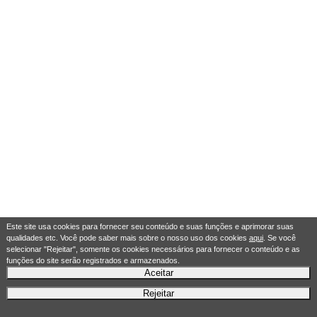
Este site usa cookies para fornecer seu conteúdo e suas funções e aprimorar suas
qualidades etc. Você pode saber mais sobre o nosso uso dos cookies
aqui
. Se você
selecionar "Rejeitar", somente os cookies necessários para fornecer o conteúdo e as
funções do site serão registrados e armazenados.
Aceitar
Rejeitar