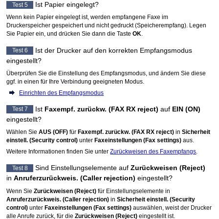
Ist Papier eingelegt?
Test 5
Wenn kein Papier eingelegt ist, werden empfangene Faxe im
Drucker
speicher gespeichert und nicht gedruckt (Speicherempfang).
Legen
Sie Papier ein, und drücken Sie dann die Taste
OK
.
Ist der
Drucker
auf den korrekten Empfangsmodus
Test 6
eingestellt?
Überprüfen Sie die Einstellung des Empfangsmodus, und ändern Sie diese
ggf. in einen für Ihre Verbindung geeigneten Modus.
Einrichten des Empfangsmodus
Ist
Faxempf. zurückw.
(FAX RX reject)
auf
EIN
(ON)
Test 7
eingestellt?
Wählen Sie
AUS
(OFF)
für
Faxempf. zurückw.
(FAX RX reject)
in
Sicherheit
einstell.
(Security control)
unter
Faxeinstellungen
(Fax settings)
aus.
Weitere Informationen finden Sie unter
Zurückweisen des Faxempfangs
.
Sind Einstellungselemente auf
Zurückweisen
(Reject)
Test 8
in
Anruferzurückweis.
(Caller rejection)
eingestellt?
Wenn Sie
Zurückweisen
(Reject)
für Einstellungselemente in
Anruferzurückweis.
(Caller rejection)
in
Sicherheit einstell.
(Security
control)
unter
Faxeinstellungen
(Fax settings)
auswählen, weist der
Drucker
alle Anrufe zurück, für die
Zurückweisen
(Reject)
eingestellt ist.