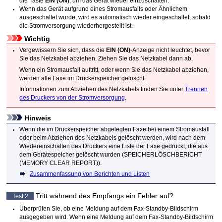
die Taste
EIN
(ON)
, um das Gerät wieder einzuschalten.
Wenn das Gerät aufgrund eines Stromausfalls oder Ähnlichem
ausgeschaltet wurde, wird es automatisch wieder eingeschaltet, sobald
die Stromversorgung wiederhergestellt ist.
Wichtig
Vergewissern Sie sich, dass die
EIN
(ON)
-Anzeige nicht leuchtet, bevor
Sie das Netzkabel abziehen. Ziehen Sie das Netzkabel dann ab.
Wenn ein Stromausfall auftritt, oder wenn Sie das Netzkabel abziehen,
werden alle Faxe im
Drucker
speicher gelöscht.
Informationen zum Abziehen des Netzkabels finden Sie unter
Trennen
des Druckers von der Stromversorgung
.
Hinweis
Wenn die im
Drucker
speicher abgelegten Faxe bei einem Stromausfall
oder beim Abziehen des Netzkabels gelöscht werden, wird nach dem
Wiedereinschalten des
Druckers
eine Liste der Faxe gedruckt, die aus
dem
Gerät
espeicher gelöscht wurden (
SPEICHERLÖSCHBERICHT
(MEMORY CLEAR REPORT)
).
Zusammenfassung von Berichten und Listen
Tritt während des Empfangs ein Fehler auf?
Test 2
Überprüfen Sie, ob eine Meldung auf dem Fax-Standby-Bildschirm
ausgegeben wird.
Wenn eine Meldung auf dem Fax-Standby-Bildschirm