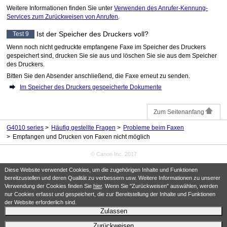
Weitere Informationen finden Sie unter
Verwenden des Anrufer-Kennung-
Services zum Zurückweisen von Anrufen
.
Ist der Speicher des
Druckers
voll?
Test 9
Wenn noch nicht gedruckte empfangene Faxe im Speicher des
Druckers
gespeichert sind, drucken Sie sie aus und löschen Sie sie aus dem Speicher
des
Druckers
.
Bitten Sie den Absender anschließend, die Faxe erneut zu senden.
Im Speicher des Druckers gespeicherte Dokumente
Zum Seitenanfang
G4010 series
Häufig gestellte Fragen
Probleme beim Faxen
Empfangen und Drucken von Faxen nicht möglich
© Canon Inc. 2017
Diese Website verwendet Cookies, um die zugehörigen Inhalte und Funktionen
bereitzustellen und deren Qualität zu verbessern usw. Weitere Informationen zu unserer
Verwendung der Cookies finden Sie
hier
. Wenn Sie "Zurückweisen" auswählen, werden
nur Cookies erfasst und gespeichert, die zur Bereitstellung der Inhalte und Funktionen
der Website erforderlich sind.
Zulassen
Zurückweisen