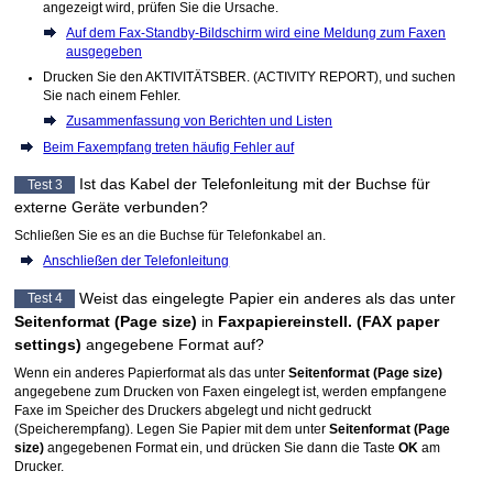
angezeigt wird, prüfen Sie die Ursache.
Auf dem Fax-Standby-Bildschirm wird eine Meldung zum Faxen
ausgegeben
Drucken Sie den
AKTIVITÄTSBER.
(ACTIVITY REPORT)
, und suchen
Sie nach einem Fehler.
Zusammenfassung von Berichten und Listen
Beim Faxempfang treten häufig Fehler auf
Ist das Kabel der Telefonleitung mit der
Buchse für
Test 3
externe Geräte
verbunden?
Schließen Sie es an die
Buchse für Telefonkabel
an.
Anschließen der Telefonleitung
Weist das eingelegte Papier ein anderes als das unter
Test 4
Seitenformat
(Page size)
in
Faxpapiereinstell.
(FAX paper
settings)
angegebene Format auf?
Wenn ein anderes Papierformat als das unter
Seitenformat
(Page size)
angegebene zum Drucken von Faxen eingelegt ist, werden empfangene
Faxe im Speicher des
Druckers
abgelegt und nicht gedruckt
(Speicherempfang).
Legen Sie Papier mit dem unter
Seitenformat
(Page
size)
angegebenen Format ein, und drücken Sie dann die Taste
OK
am
Drucker
.