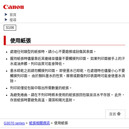
首頁
搜尋
S106
使用紙張
處理任何類型的紙張時，請小心不要磨擦或刮傷其表面。
握持紙張時儘量靠近其邊緣並儘量不要觸摸列印面。
如果列印面被手上的汗
水或油弄髒，列印品質可能會降低。
墨水晾乾之前請勿觸摸列印面。
即使墨水已晾乾，在處理時也儘量小心不要
觸摸列印面。
由於顏料墨水的性質，摩擦或劃傷列印表面時可能會使墨水消
除。
列印前僅從包裝中取出所需數量的紙張。
為避免捲曲，請在不列印時將未使用的紙張放回包裝並且水平存放。
此外，
存放紙張時要避免高溫、潮濕和陽光直射。
頁首
G3070 series
紙張相關資訊
使用紙張