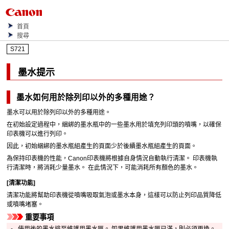
首頁
搜尋
S721
墨水提示
墨水如何用於除列印以外的多種用途？
墨水可以用於除列印以外的多種用途。
在初始設定過程中，綑綁的墨水瓶中的一些墨水用於填充列印頭的噴嘴，以確保
印表機可以進行列印。
因此，初始綑綁的墨水瓶組產生的頁面少於後續墨水瓶組產生的頁面。
為保持印表機的性能，Canon印表機將根據自身情況自動執行清潔。
印表機執
行清潔時，將消耗少量墨水。
在此情況下，可能消耗所有顏色的墨水。
[清潔功能]
清潔功能將幫助印表機從噴嘴吸取氣泡或墨水本身，這樣可以防止列印品質降低
或噴嘴堵塞。
重要事項
使用後的墨水排至
維護用墨水匣
。
如果
維護用墨水匣
已滿，則必須更換。