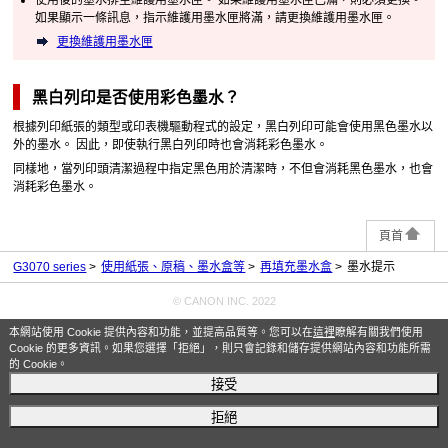
如果顯示一條訊息，指示
維護用墨水匣
將滿，請更換
維護用墨水匣
。
更換維護用墨水匣
黑白列印是否使用彩色墨水？
根據列印紙張的類型或印表機驅動程式的設定，黑白列印可能會使用黑色墨水以
外的墨水。
因此，即使執行黑白列印時也會消耗彩色墨水。
同樣地，當列印頭清潔過程中指定黑色用於清潔時，不但會消耗黑色墨水，也會
消耗彩色墨水。
頁首
G3070 series
使用紙張、原稿、墨水盒等
再填充墨水盒
墨水提示
© CANON INC. 2022
本網站使用 Cookie 提供內容和功能，並提高品質等。您可以在
這裡
瞭解有關我們使用
Cookie 的更多資訊。如果您選擇「拒絕」，則只會記錄和儲存提供網站內容和功能所需
的 Cookie。
接受
拒絕