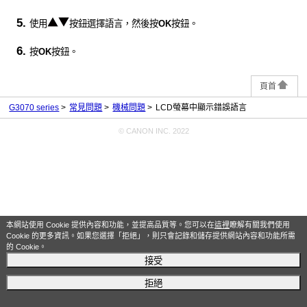
使用
按鈕選擇語言，然後按
OK
按鈕。
按
OK
按鈕。
頁首
G3070 series
常見問題
機械問題
LCD螢幕中顯示錯誤語言
© CANON INC. 2022
本網站使用 Cookie 提供內容和功能，並提高品質等。您可以在
這裡
瞭解有關我們使用
Cookie 的更多資訊。如果您選擇「拒絕」，則只會記錄和儲存提供網站內容和功能所需
的 Cookie。
接受
拒絕