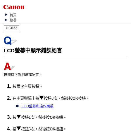
首頁
搜尋
UG033
LCD
螢幕中顯示錯誤語言
按照以下說明選擇語言。
按兩次
主頁
按鈕。
在
主頁
螢幕上按
按鈕3次，然後按
OK
按鈕。
LCD螢幕和操作面板
按
按鈕1次，然後按
OK
按鈕。
按
按鈕5次，然後按
OK
按鈕。