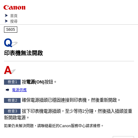
首頁
搜尋
S605
印表機
無法開啟
按
電源
(ON)
按鈕。
檢查1
電源供應
確保電源插頭已穩固連接到
印表機
，然後重新開啟。
檢查2
拔下
印表機
電源插頭，至少等待2分鐘，然後插入插頭並重
檢查3
新開啟電源。
如果仍未解決問題，請聯絡最近的
Canon
服務中心請求維修。